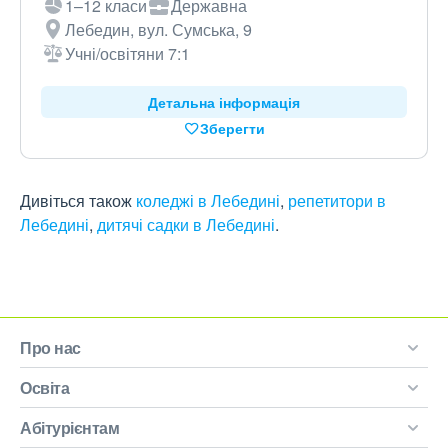
1–12 класи
Державна
Лебедин, вул. Сумська, 9
Учні/освітяни 7:1
Детальна інформація
Зберегти
Дивіться також
коледжі в Лебедині
,
репетитори в
Лебедині
,
дитячі садки в Лебедині
.
Про нас
Освіта
Абітурієнтам