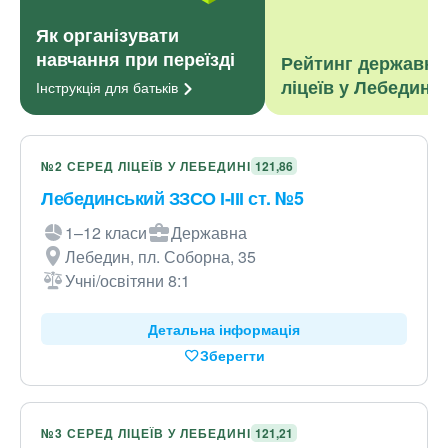
Як організувати
навчання при переїзді
Рейтинг державни
ліцеїв у Лебедині
Інструкція для
батьків
№2 СЕРЕД ЛІЦЕЇВ У ЛЕБЕДИНІ
121,86
Лебединський ЗЗСО І-ІІІ ст. №5
1–12 класи
Державна
Лебедин, пл. Соборна, 35
Учні/освітяни 8:1
Детальна інформація
Зберегти
№3 СЕРЕД ЛІЦЕЇВ У ЛЕБЕДИНІ
121,21