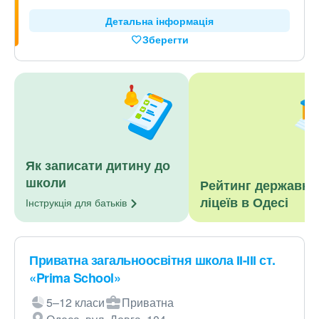
Детальна інформація
Зберегти
Як записати дитину до
школи
Рейтинг державни
ліцеїв в Одесі
Інструкція для
батьків
Приватна загальноосвітня школа ІІ-ІІІ ст.
«Prima School»
5–12 класи
Приватна