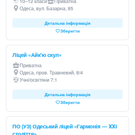
10–12 класи
Приватна
Одеса, вул. Базарна, 85
Детальна інформація
Зберегти
Ліцей «Айк'ю скул»
Приватна
Одеса, пров. Травневий, 8/4
Учні/освітяни 7:1
Детальна інформація
Зберегти
ПО (УЗ) Одеський ліцей «Гармонія — XXІ
століття»