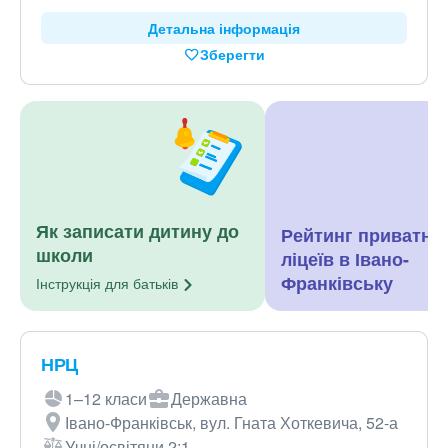
Детальна інформація
Зберегти
Як записати дитину до
Рейтинг приватни
школи
ліцеїв в Івано-
Франківську
Інструкція для
батьків
НРЦ
1–12 класи
Державна
Івано-Франківськ, вул. Гната Хоткевича, 52-а
Учні/освітяни 2:1