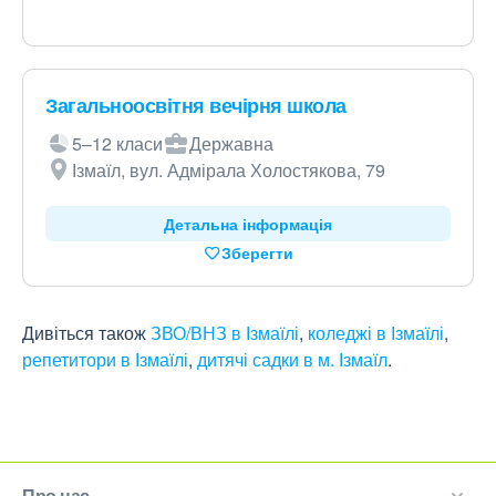
Загальноосвітня вечірня школа
5–12 класи
Державна
Ізмаїл, вул. Адмірала Холостякова, 79
Детальна інформація
Зберегти
Дивіться також
ЗВО/ВНЗ в Ізмаїлі
,
коледжі в Ізмаїлі
,
репетитори в Ізмаїлі
,
дитячі садки в м. Ізмаїл
.
Про нас