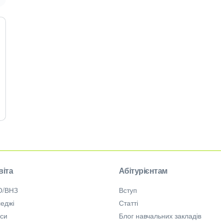
віта
Абітурієнтам
О/ВНЗ
Вступ
еджі
Статті
рси
Блог навчальних закладів