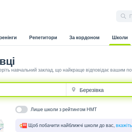
ренінги
Репетитори
За кордоном
Школи
(current)
вці
беріть навчальний заклад, що найкраще відповідає вашим п
Лише школи з рейтингом НМТ
Щоб побачити найближчі школи до вас,
вкажіт