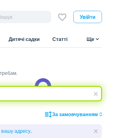
Увійти
Дитячі садки
Статті
Ще
отребам.
За замовчуванням
ь вашу адресу
.