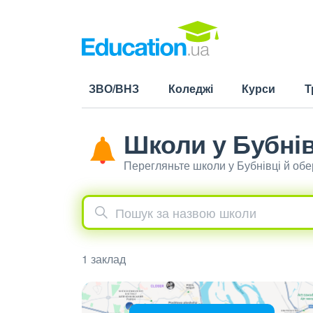
ЗВО/ВНЗ
Коледжі
Курси
Т
Школи у Бубнів
Перегляньте школи у Бубнівці й об
1 заклад