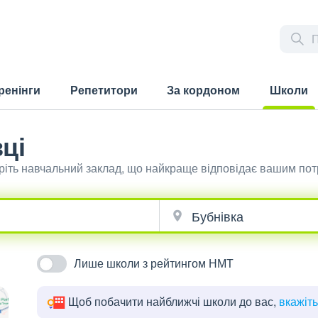
ренінги
Репетитори
За кордоном
Школи
(current)
ці
еріть навчальний заклад, що найкраще відповідає вашим по
Лише школи з рейтингом НМТ
Щоб побачити найближчі школи до вас,
вкажіт