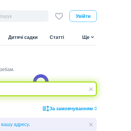
Увійти
Дитячі садки
Статті
Ще
требам.
За замовчуванням
ь вашу адресу
.