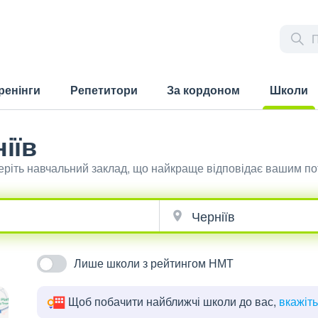
ренінги
Репетитори
За кордоном
Школи
(current)
іїв
беріть навчальний заклад, що найкраще відповідає вашим п
Лише школи з рейтингом НМТ
Щоб побачити найближчі школи до вас,
вкажіт