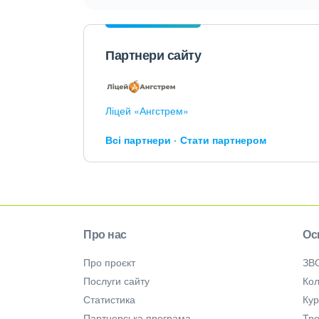
Партнери сайту
Ліцей «Ангстрем»
Всі партнери
Стати партнером
Про нас
Ос
Про проєкт
ЗВ
Послуги сайту
Кол
Статистика
Ку
Партнерська програма
Тре