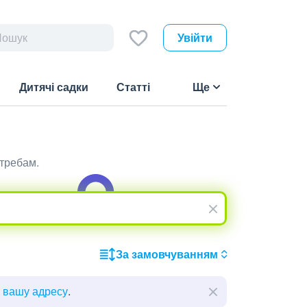
Увійти
Дитячі садки
Статті
Ще
отребам.
За замовчуванням
ь вашу адресу
.