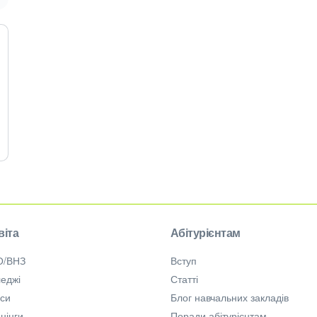
віта
Абітурієнтам
О/ВНЗ
Вступ
еджі
Статті
рси
Блог навчальних закладів
нінги
Поради абітурієнтам