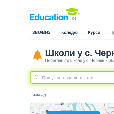
ЗВО/ВНЗ
Коледжі
Курси
Т
Школи у с. Черн
Перегляньте школи у с. Черніїв й о
1 заклад