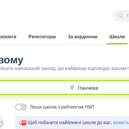
ренінги
Репетитори
За кордоном
Школи
(current)
вому
беріть навчальний заклад, що найкраще відповідає вашим 
Лише школи з рейтингом НМТ
Щоб побачити найближчі школи до вас,
вкажіт