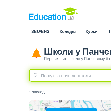
ЗВО/ВНЗ
Коледжі
Курси
Т
Школи у Панче
Перегляньте школи у Панчевому й о
1 заклад