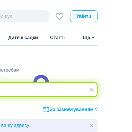
Увійти
Дитячі садки
Статті
Ще
потребам.
За замовчуванням
ь вашу адресу
.