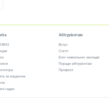
віта
Абітурієнтам
О/ВНЗ
Вступ
еджі
Статті
рси
Блог навчальних закладів
нінги
Поради абітурієнтам
петитори
Професії
іта за кордоном
оли
ячі садки