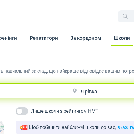
ренінги
Репетитори
За кордоном
Школи
(current)
іть навчальний заклад, що найкраще відповідає вашим потр
Лише школи з рейтингом НМТ
Щоб побачити найближчі школи до вас,
вкажіт