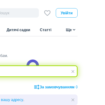
Увійти
Дитячі садки
Статті
Ще
ебам.
За замовчуванням
ь вашу адресу
.