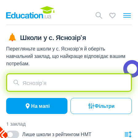
Школи у с. Яснозір’я
Перегляньте школи у с. Яснозір’я й оберіть
навчальний заклад, що найкраще відповідає вашим
потребам.
Яснозір’я
На мапі
Фільтри
1 заклад
Лише школи з рейтингом НМТ