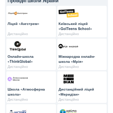
Провідні школи України
Ліцей «Ангстрем»
Київський ліцей
«GoITeens School»
Дистанційно
Дистанційно
Онлайн-школа
Міжнародна онлайн-
«ThinkGlobal»
школа «Мрія»
Дистанційно
Дистанційно
Школа «Атмосферна
Дистанційний ліцей
школа»
«Меридіан»
Дистанційно
Дистанційно