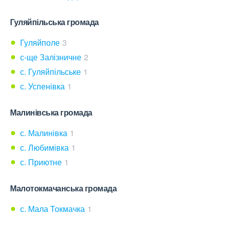
Гуляйпільська громада
Гуляйполе
3
с-ще Залізничне
2
с. Гуляйпільське
1
с. Успенівка
1
Малинівська громада
с. Малинівка
1
с. Любимівка
1
с. Приютне
1
Малотокмачанська громада
с. Мала Токмачка
1