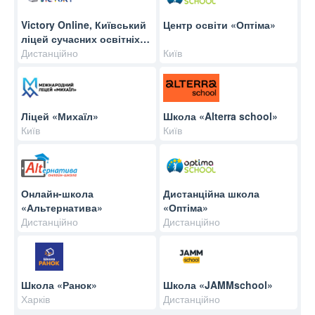
Victory Online, Київський
Центр освіти «Оптіма»
ліцей сучасних освітніх
технологій
Дистанційно
Київ
Ліцей «Михаїл»
Школа «Alterra school»
Київ
Київ
Онлайн-школа
Дистанційна школа
«Альтернатива»
«Оптіма»
Дистанційно
Дистанційно
Школа «Ранок»
Школа «JAMMschool»
Харків
Дистанційно