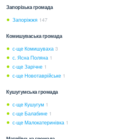
Запорізька громада
Запоріжжя
147
Комишуваська громада
с-ще Комишуваха
3
с. Ясна Поляна
1
с-ще Зарічне
1
с-ще Новотаврійське
1
Кушугумська громада
с-ще Кушугум
1
с-ще Балабине
1
с-ще Малокатеринівка
1
Матвіївська громада