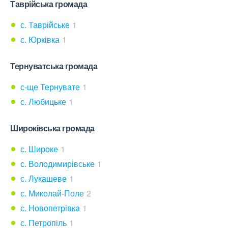
Таврійська громада
с. Таврійське
1
с. Юрківка
1
Тернуватська громада
с-ще Тернувате
1
с. Любицьке
1
Широківська громада
с. Широке
1
с. Володимирівське
1
с. Лукашеве
1
с. Миколай-Поле
2
с. Новопетрівка
1
с. Петропіль
1