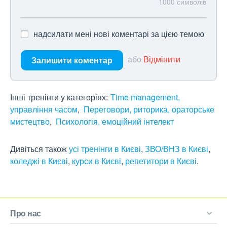
1000
символів
надсилати мені нові коментарі за цією темою
або
Відмінити
Залишити коментар
Інші тренінги у категоріях:
Time management,
управління часом
Переговори, риторика, ораторське
мистецтво
Психологія, емоційний інтелект
Дивіться також
усі тренінги в Києві
,
ЗВО/ВНЗ в Києві
,
коледжі в Києві
,
курси в Києві
,
репетитори в Києві
.
Про нас