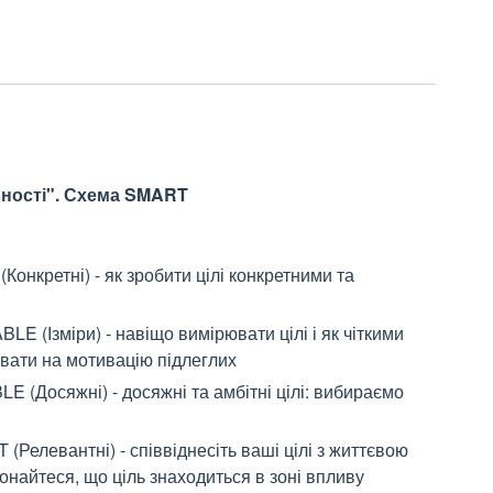
ивності". Схема SMART
Конкретні) - як зробити цілі конкретними та
E (Ізміри) - навіщо вимірювати цілі і як чіткими
вати на мотивацію підлеглих
E (Досяжні) - досяжні та амбітні цілі: вибираємо
Релевантні) - співвіднесіть ваші цілі з життєвою
конайтеся, що ціль знаходиться в зоні впливу