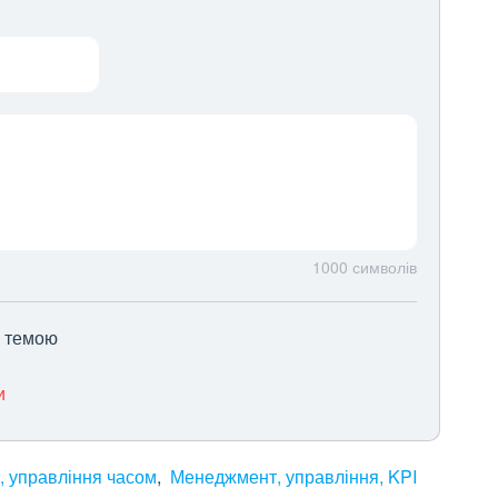
1000
символів
ю темою
и
 управління часом
Менеджмент, управління, KPI