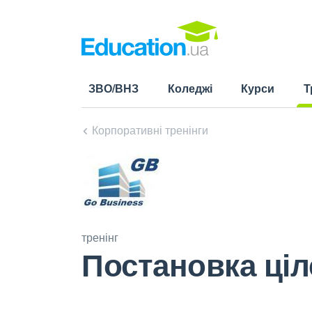
ЗВО/ВНЗ
Коледжі
Курси
Т
(cu
Корпоративні тренінги
тренінг
Постановка ці