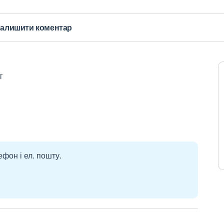
алишити коментар
т
ефон і ел. пошту.