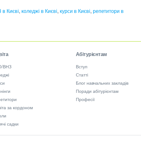
 в Києві
,
коледжі в Києві
,
курси в Києві
,
репетитори в
віта
Абітурієнтам
О/ВНЗ
Вступ
еджі
Статті
рси
Блог навчальних закладів
нінги
Поради абітурієнтам
петитори
Професії
іта за кордоном
оли
ячі садки