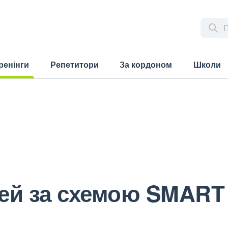
ренінги
Репетитори
За кордоном
Школи
rrent)
лей за схемою SMART