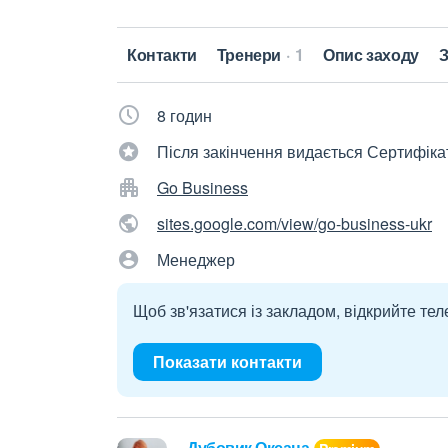
Контакти
Тренери
1
Опис заходу
З
8 годин
Після закінчення видається Сертифіка
Go Business
sites.google.com/view/go-business-ukr
Менеджер
Щоб зв'язатися із закладом, відкрийте тел
Показати контакти
Дубовик Оксана