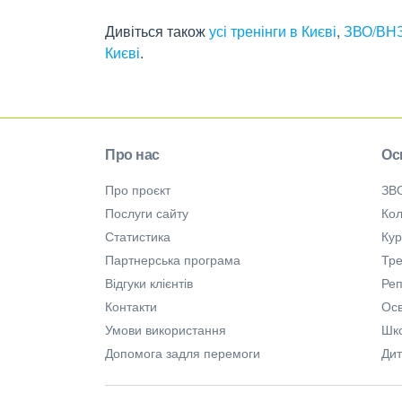
Дивіться також
усі тренінги в Києві
,
ЗВО/ВНЗ
Києві
.
Про нас
Ос
Про проєкт
ЗВ
Послуги сайту
Кол
Статистика
Ку
Партнерська програма
Тре
Відгуки клієнтів
Ре
Контакти
Осв
Умови використання
Шк
Допомога задля перемоги
Дит