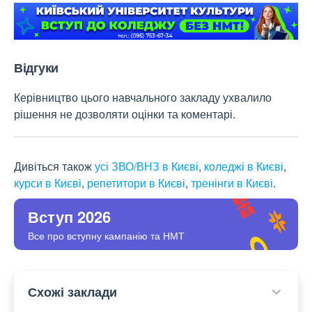
Відгуки
Керівництво цього навчального закладу ухвалило
рішення не дозволяти оцінки та коментарі.
Дивіться також
усі ЗВО/ВНЗ в Києві
,
коледжі в Києві
,
курси в Києві
,
репетитори в Києві
,
тренінги в Києві
.
Вступ 2026
Все про вступну кампанію та НМТ
Схожі заклади