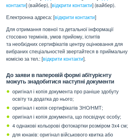
контакти
]
(вайбер),
[
відкрити контакти
]
(вайбер).
Електронна адреса:
[
відкрити контакти
]
Для отримання повної та детальної інформації
стосовно термінів, умов прийому, іспитів
та необхідних сертифікатів центру оцінювання для
вибраних спеціальностей звертайтеся в приймальну
комісію за тел.:
[
відкрити контакти
]
.
До заяви в паперовій формі абітурієнту
можуть знадобитися наступні документи
оригінал і копія документа про раніше здобуту
освіту та додатка до нього;
оригінал і копія сертифікатів ЗНО/НМТ;
оригінал і копія документа, що посвідчує особу;
4 однакові кольорові фотокартки розміром 3x4 см;
для юнаків: оригінал військового квитка або