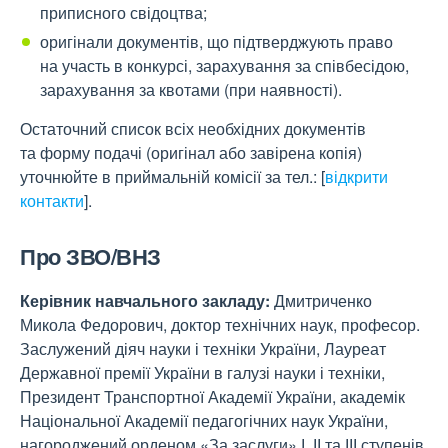
приписного свідоцтва;
оригінали документів, що підтверджують право
на участь в конкурсі, зарахування за співбесідою,
зарахування за квотами (при наявності).
Остаточний список всіх необхідних документів
та форму подачі (оригінал або завірена копія)
уточнюйте в приймальній комісії за тел.:
[
відкрити
контакти
]
.
Про ЗВО/ВНЗ
Керівник навчального закладу:
Дмитриченко
Микола Федорович, доктор технічних наук, професор.
Заслужений діяч науки і техніки України, Лауреат
Державної премії України в галузі науки і техніки,
Президент Транспортної Академії України, академік
Національної Академії педагогічних наук України,
нагороджений орденом «За заслуги» І, ІІ та ІІІ ступенів.