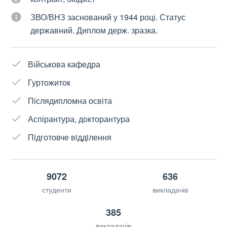
ЗВО/ВНЗ заснований у 1944 році. Статус
державний. Диплом держ. зразка.
Військова кафедра
Гуртожиток
Післядипломна освіта
Аспірантура, докторантура
Пiдготовче вiддiлення
9072
636
студенти
викладачів
385
викладачів