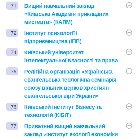
Вищий навчальний заклад
71
«Київська Академія прикладних
мистецтв» (КАПМ)
Інститут психології і
72
підприємництва (ІПП)
Київський університет
74
інтелектуальної власності та права
Релігійна організація «Українська
75
євангельська теологічна семінарія
союзу вільних церков християн
євангельської віри України»
Київський інститут бізнесу та
76
технологій (КІБіТ)
Приватний вищий навчальний
77
заклад «Інститут екології економіки