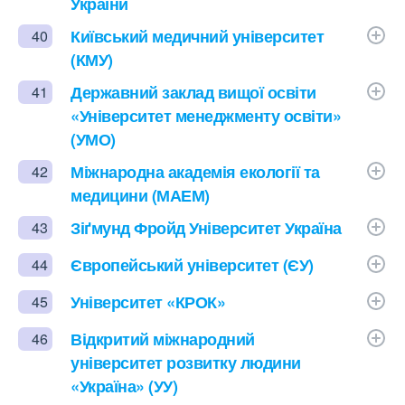
України
Київський медичний університет
40
(КМУ)
Державний заклад вищої освіти
41
«Університет менеджменту освіти»
(УМО)
Міжнародна академія екології та
42
медицини (МАЕМ)
Зіґмунд Фройд Університет Україна
43
Європейський університет (ЄУ)
44
Університет «КРОК»
45
Відкритий міжнародний
46
університет розвитку людини
«Україна» (УУ)