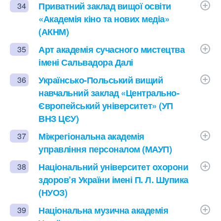
Приватний заклад вищої освіти
34
«Академія кіно та нових медіа»
(АКНМ)
Арт академія сучасного мистецтва
35
імені Сальвадора Далі
Українсько-Польський вищий
36
навчальний заклад «Центрально-
Європейський університет» (УП
ВНЗ ЦЄУ)
Міжрегіональна академія
37
управління персоналом (МАУП)
Національний університет охорони
38
здоров’я України імені П. Л. Шупика
(НУОЗ)
Національна музична академія
39