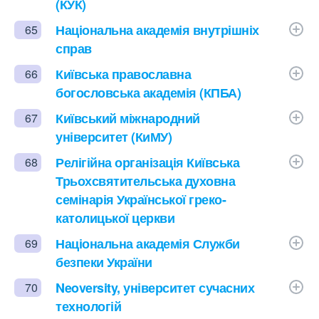
(КУК)
Національна академія внутрішніх
65
справ
Київська православна
66
богословська академія (КПБА)
Київський міжнародний
67
університет (КиМУ)
Релігійна організація Київська
68
Трьохсвятительська духовна
семінарія Української греко-
католицької церкви
Національна академія Служби
69
безпеки України
Neoversity, університет сучасних
70
технологій