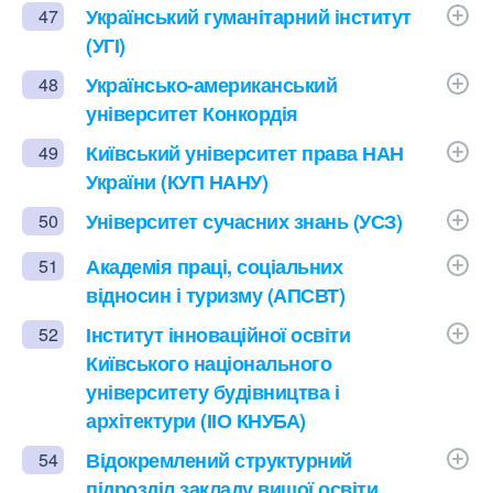
Український гуманітарний інститут
47
(УГІ)
Українсько-американський
48
університет Конкордія
Київський університет права НАН
49
України (КУП НАНУ)
Університет сучасних знань (УСЗ)
50
Академія праці, соціальних
51
відносин і туризму (АПСВТ)
Інститут інноваційної освіти
52
Київського національного
університету будівництва і
архітектури (ІІО КНУБА)
Відокремлений структурний
54
підрозділ закладу вищої освіти