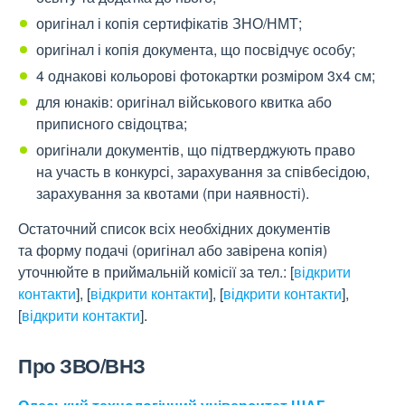
оригінал і копія сертифікатів ЗНО/НМТ;
оригінал і копія документа, що посвідчує особу;
4 однакові кольорові фотокартки розміром 3x4 см;
для юнаків: оригінал військового квитка або
приписного свідоцтва;
оригінали документів, що підтверджують право
на участь в конкурсі, зарахування за співбесідою,
зарахування за квотами (при наявності).
Остаточний список всіх необхідних документів
та форму подачі (оригінал або завірена копія)
уточнюйте в приймальній комісії за тел.:
[
відкрити
контакти
]
,
[
відкрити контакти
]
,
[
відкрити контакти
]
,
[
відкрити контакти
]
.
Про ЗВО/ВНЗ