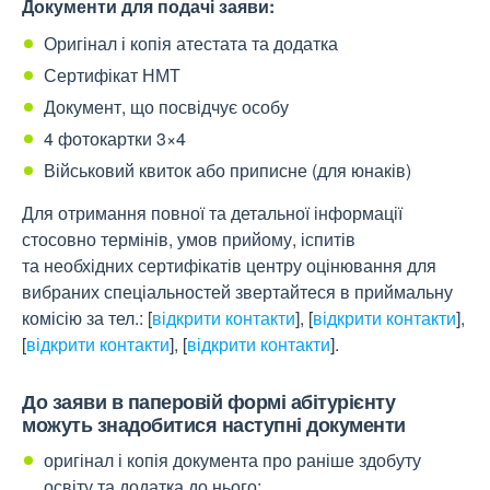
Документи для подачі заяви:
Оригінал і копія атестата та додатка
Сертифікат НМТ
Документ, що посвідчує особу
4 фотокартки 3×4
Військовий квиток або приписне (для юнаків)
Для отримання повної та детальної інформації
стосовно термінів, умов прийому, іспитів
та необхідних сертифікатів центру оцінювання для
вибраних спеціальностей звертайтеся в приймальну
комісію за тел.:
[
відкрити контакти
]
,
[
відкрити контакти
]
,
[
відкрити контакти
]
,
[
відкрити контакти
]
.
До заяви в паперовій формі абітурієнту
можуть знадобитися наступні документи
оригінал і копія документа про раніше здобуту
освіту та додатка до нього;