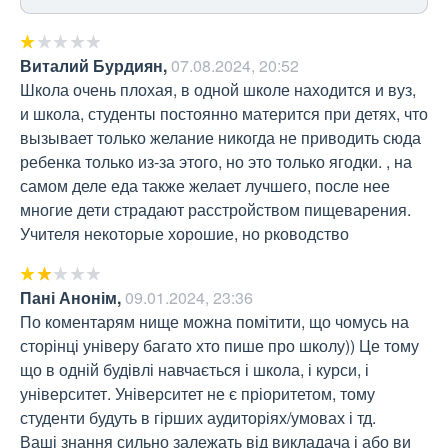
Виталий Бурдиян
,
07.08.2024, 20:52
Школа очень плохая, в одной школе находится и вуз, 
и школа, студенты постоянно матерится при детях, что 
вызывает только желание никогда не приводить сюда 
ребенка только из-за этого, но это только ягодки. , на 
самом деле еда также желает лучшего, после нее 
многие дети страдают расстройством пищеварения. 
Учителя некоторые хорошие, но рководство
Пані Анонім
,
09.01.2024, 23:36
По коментарям нище можна помітити, що чомусь на 
сторінці універу багато хто пише про школу)) Це тому 
що в одній будівлі навчається і школа, і курси, і 
університет. Університет не є пріоритетом, тому 
студенти будуть в гірших аудиторіях/умовах і тд.

Ваші знання сильно залежать від викладача і або ви 