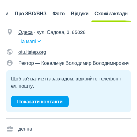
нтам
Про ЗВО/ВНЗ
Фото
Відгуки
Схожі заклади
Одеса
·
вул. Садова, 3, 65026
На мапі
otu.itstep.org
Ректор — Ковальчук Володимир Володимирович
Щоб зв'язатися із закладом, відкрийте телефон і
ел. пошту.
Показати контакти
денна