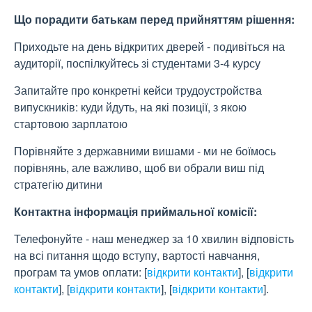
Що порадити батькам перед прийняттям рішення:
Приходьте на день відкритих дверей - подивіться на
аудиторії, поспілкуйтесь зі студентами 3-4 курсу
Запитайте про конкретні кейси трудоустройства
випускників: куди йдуть, на які позиції, з якою
стартовою зарплатою
Порівняйте з державними вишами - ми не боїмось
порівнянь, але важливо, щоб ви обрали виш під
стратегію дитини
Контактна інформація приймальної комісії:
Телефонуйте - наш менеджер за 10 хвилин відповість
на всі питання щодо вступу, вартості навчання,
програм та умов оплати:
[
відкрити контакти
]
,
[
відкрити
контакти
]
,
[
відкрити контакти
]
,
[
відкрити контакти
]
.