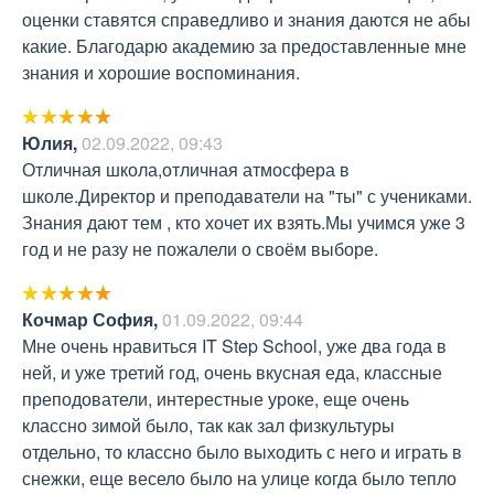
оценки ставятся справедливо и знания даются не абы 
какие. Благодарю академию за предоставленные мне 
знания и хорошие воспоминания.
Юлия
,
02.09.2022, 09:43
Отличная школа,отличная атмосфера в 
школе.Директор и преподаватели на "ты" с учениками. 
Знания дают тем , кто хочет их взять.Мы учимся уже 3 
год и не разу не пожалели о своём выборе.
Кочмар София
,
01.09.2022, 09:44
Мне очень нравиться IT Step School, уже два года в 
ней, и уже третий год, очень вкусная еда, классные 
преподователи, интерестные уроке, еще очень 
классно зимой было, так как зал физкультуры 
отдельно, то классно было выходить с него и играть в 
снежки, еще весело было на улице когда было тепло 