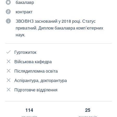
бакалавр
контракт
ЗВО/ВНЗ заснований у 2018 році. Статус
приватний. Диплом бакалавра комп’ютерних
наук.
Гуртожиток
Військова кафедра
Післядипломна освіта
Аспірантура, докторантура
Пiдготовче вiддiлення
114
25
студентів
викладачів