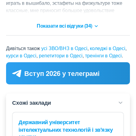
играть в вышибало, эстафеты на физкультуре тоже 
классные, мне приносит большое удовольствие 
учиться в IT Step School!
Показати всі відгуки (34)
Дивіться також
усі ЗВО/ВНЗ в Одесі
,
коледжі в Одесі
,
курси в Одесі
,
репетитори в Одесі
,
тренінги в Одесі
.
Вступ 2026 у телеграмі
Схожі заклади
Державний університет
інтелектуальних технологій і зв'язку