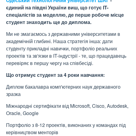
Одеський технологічний університет ШАГ
-
єдиний на півдні України виш, що готує IT-
спеціалістів за моделлю, де перше робоче місце
студент знаходить ще до диплома.
Ми не змагаємось з державними університетами в
академічній глибині. Наша стратегія інша: дати
студенту прикладні навички, портфоліо реальних
проектів та зв'язки в IT-індустрії - те, що працедавець
перевіряє в першу чергу на співбесіді.
Що отримує студент за 4 роки навчання:
Диплом бакалавра комп'ютерних наук державного
зразка
Міжнародні сертифікати від Microsoft, Cisco, Autodesk,
Oracle, Google
Портфоліо з 8-12 проектів, виконаних у командах під
керівництвом менторів