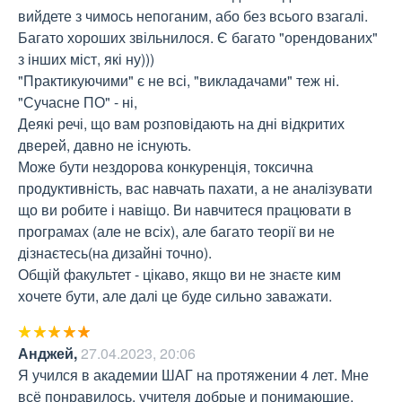
вийдете з чимось непоганим, або без всього взагалі. 
Багато хороших звільнилося. Є багато "орендованих" 
з інших міст, які ну)))

"Практикуючими" є не всі, "викладачами" теж ні. 

"Сучасне ПО" - ні, 

Деякі речі, що вам розповідають на дні відкритих 
дверей, давно не існують.

Може бути нездорова конкуренція, токсична 
продуктивність, вас навчать пахати, а не аналізувати 
що ви робите і навіщо. Ви навчитеся працювати в 
програмах (але не всіх), але багато теорії ви не 
дізнаєтесь(на дизайні точно). 

Общій факультет - цікаво, якщо ви не знаєте ким 
хочете бути, але далі це буде сильно заважати.
Анджей
,
27.04.2023, 20:06
Я учился в академии ШАГ на протяжении 4 лет. Мне 
всё понравилось, учителя добрые и понимающие, 