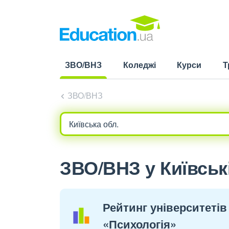
ЗВО/ВНЗ
Коледжі
Курси
Т
(current)
ЗВО/ВНЗ
ЗВО/ВНЗ у Київські
Рейтинг університетів 
«Психологія»