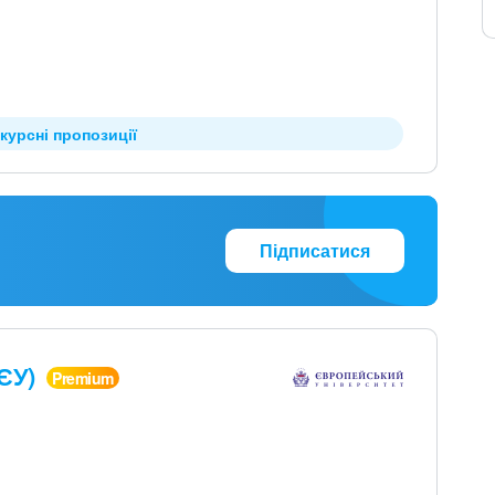
курсні пропозиції
Підписатися
(ЄУ)