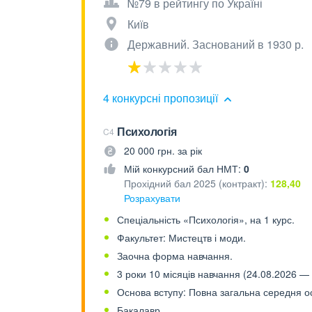
№79 в рейтингу по Україні
Київ
Державний. Заснований в 1930 р.
4 конкурсні пропозиції
Психологія
C4
20 000 грн. за рік
Мій конкурсний бал НМТ:
0
Прохідний бал 2025 (контракт):
128,40
Розрахувати
Спеціальність «Психологія», на 1 курс.
Факультет: Мистецтв і моди.
Заочна форма навчання.
3 роки 10 місяців навчання (24.08.2026 — 
Основа вступу: Повна загальна середня осв
Бакалавр.