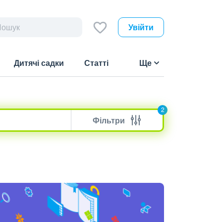
Увійти
Дитячі садки
Статті
Ще
2
Фільтри