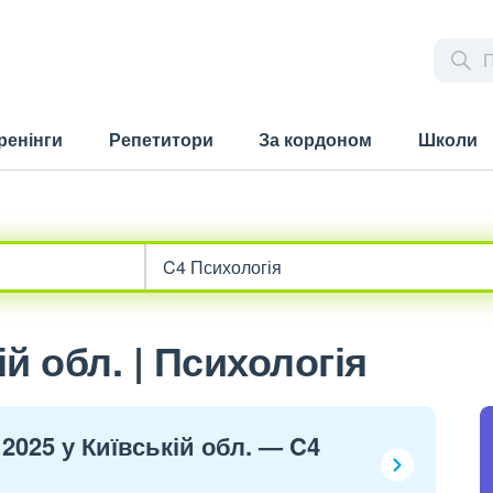
ренінги
Репетитори
За кордоном
Школи
й обл. | Психологія
2025 у Київській обл. — C4