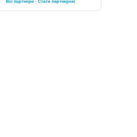
Всі партнери
Стати партнером