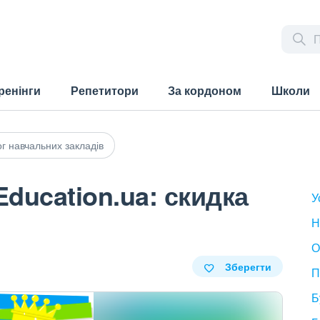
ренінги
Репетитори
За кордоном
Школи
г навчальних закладів
Education.ua: скидка
У
Н
О
Зберегти
П
Б