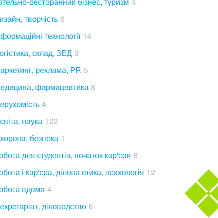
отельно-ресторанний бізнес, туризм
4
изайн, творчість
6
нформаційні технології
14
огістика, склад, ЗЕД
3
аркетинг, реклама, PR
5
едицина, фармацевтика
8
ерухомість
4
світа, наука
122
хорона, безпека
1
обота для студентів, початок кар'єри
8
обота і кар'єра, ділова етика, психологія
12
обота вдома
4
екретаріат, діловодство
6