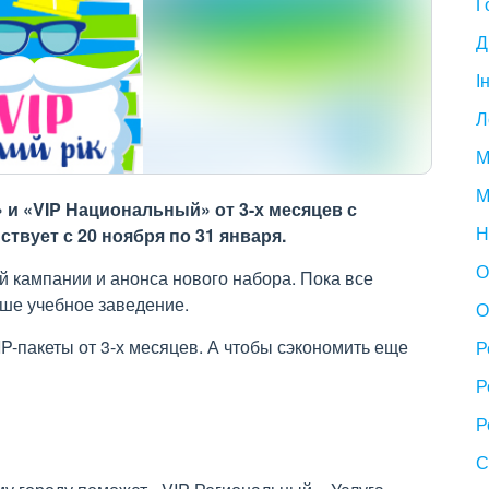
Г
Д
І
Л
М
М
 и «VIP Национальный» от 3-х месяцев с
Н
твует с 20 ноября по 31 января.
О
 кампании и анонса нового набора. Пока все
ше учебное заведение.
О
P-пакеты от 3-х месяцев. А чтобы сэкономить еще
Р
Р
Р
С