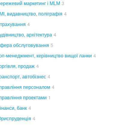
ережевий маркетинг і MLM
3
МІ, видавництво, поліграфія
4
трахування
4
удівництво, архітектура
4
фера обслуговування
5
оп-менеджмент, керівництво вищої ланки
4
оргівля, продаж
4
ранспорт, автобізнес
4
правління персоналом
4
правління проектами
1
інанси, банк
4
риспруденція
4