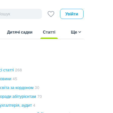
Увійти
Дитячі садки
Статті
Ще
(current)
сі статті
268
овини
45
світа за кордоном
30
оради абітурієнтам
70
ухгалтерія, аудит
4