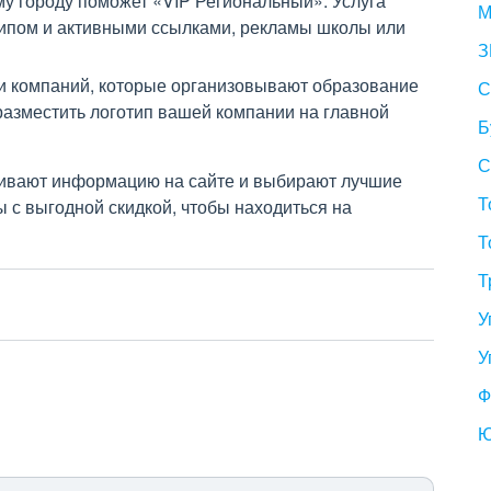
 городу поможет «VIP Региональный». Услуга
М
типом и активными ссылками, рекламы школы или
З
и компаний, которые организовывают образование
С
разместить логотип вашей компании на главной
Б
С
ривают информацию на сайте и выбирают лучшие
Т
 с выгодной скидкой, чтобы находиться на
Т
Т
У
У
Ф
Ю