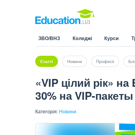
ЗВО/ВНЗ
Коледжі
Курси
Т
Статті
Новини
Професії
Бло
«VIP цілий рік» на 
30% на VIP-пакеты
Категорія:
Новини