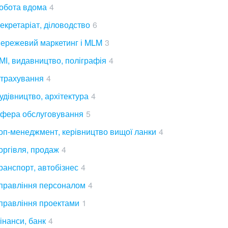
обота вдома
4
екретаріат, діловодство
6
ережевий маркетинг і MLM
3
МІ, видавництво, поліграфія
4
трахування
4
удівництво, архітектура
4
фера обслуговування
5
оп-менеджмент, керівництво вищої ланки
4
оргівля, продаж
4
ранспорт, автобізнес
4
правління персоналом
4
правління проектами
1
інанси, банк
4