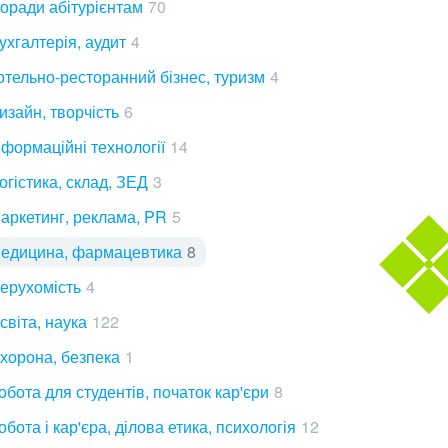
оради абітурієнтам
70
ухгалтерія, аудит
4
отельно-ресторанний бізнес, туризм
4
изайн, творчість
6
нформаційні технології
14
огістика, склад, ЗЕД
3
аркетинг, реклама, PR
5
едицина, фармацевтика
8
ерухомість
4
світа, наука
122
хорона, безпека
1
обота для студентів, початок кар'єри
8
обота і кар'єра, ділова етика, психологія
12