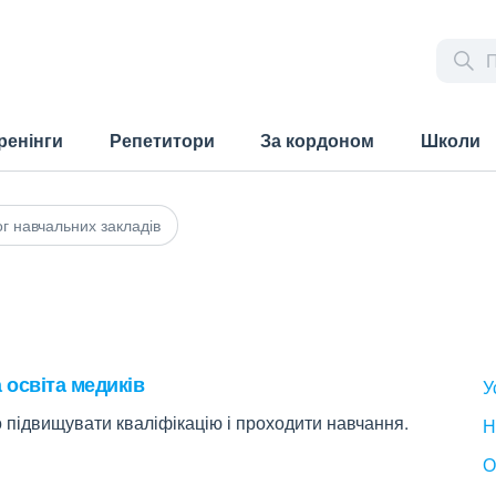
ренінги
Репетитори
За кордоном
Школи
г навчальних закладів
 освіта медиків
У
 підвищувати кваліфікацію і проходити навчання.
Н
О