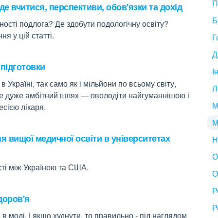
П
де вчитися, перспективи, обов'язки та дохід
Б
ості подлога? Де здобути подологічну освіту?
ня у цій статті.
Г
Д
підготовки
І
в Україні, так само як і мільйони по всьому світу,
Л
е дуже амбітний шлях — оволодіти найгуманнішою і
М
сією лікаря.
М
я вищої медичної освіти в університетах
Н
О
сті між Україною та США.
О
Р
здоров'я
Р
в моді. І якщо худнути, то правильно - під наглядом