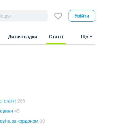
Увійти
Дитячі садки
Статті
Ще
(current)
сі статті
268
овини
45
світа за кордоном
30