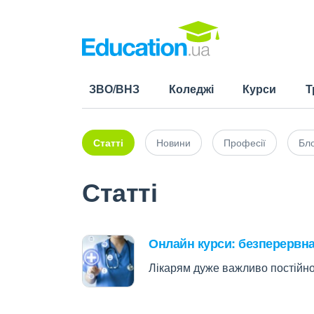
ЗВО/ВНЗ
Коледжі
Курси
Т
Статті
Новини
Професії
Бло
Статті
Онлайн курси: безперервна
Лікарям дуже важливо постійно