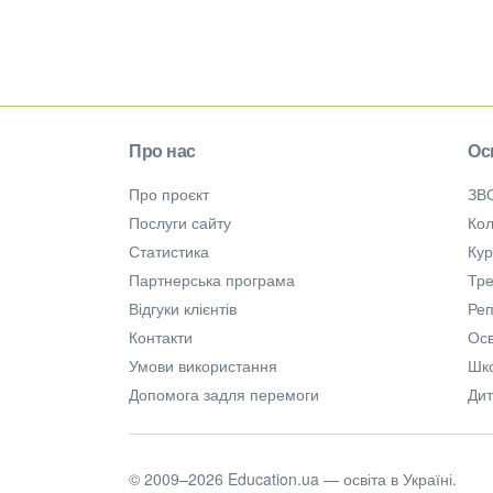
Про нас
Ос
Про проєкт
ЗВ
Послуги сайту
Кол
Статистика
Ку
Партнерська програма
Тре
Відгуки клієнтів
Ре
Контакти
Осв
Умови використання
Шк
Допомога задля перемоги
Дит
© 2009–2026 Education.ua — освіта в Україні.