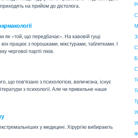
Р
 приходять на прийом до дієтолога.
С
армакології
М
ни як «той, що передбачає». На кавовій гущі
З
 він працює з порошками, мікстурами, таблетками. І
С
у чергової партії ліків.
Б
С
Т
го, що пов'язано з психологією, величезна, існує
літератури з психології. Але чи привильне наше
Т
Т
У
ку
У
екстремальніших у медицині. Хірургію вибирають
Ф