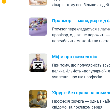
лікарів, тому все більше людей
Провізор — менеджер від ф
Provisor перекладається з лати
провізор, однак, не ворожить —
передбачити може тільки поставк
Міфи про психологію
При тому, що популярність всьо
велика кількість «популярної» 
уявлення про цю професію
Хірург: без права на помил
Професія хірурга — одна з най
свідомо, за покликом серця.