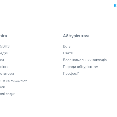
Ю
віта
Абітурієнтам
О/ВНЗ
Вступ
еджі
Статті
рси
Блог навчальних закладів
нінги
Поради абітурієнтам
петитори
Професії
іта за кордоном
оли
ячі садки