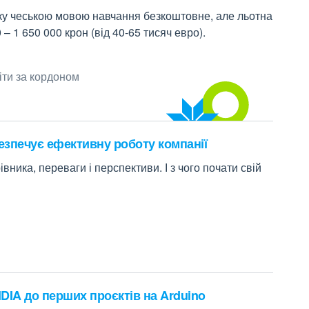
вку чеською мовою навчання безкоштовне, але льотна
– 1 650 000 крон (від 40-65 тисяч евро).
іти за кордоном
безпечує ефективну роботу компанії
вника, переваги і перспективи. І з чого почати свій
IDIA до перших проєктів на Arduino