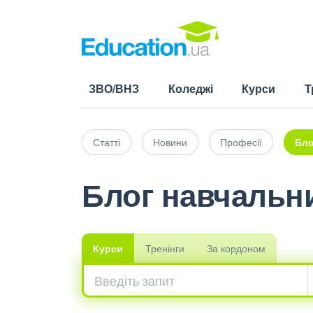
ЗВО/ВНЗ
Коледжі
Курси
Т
Статті
Новини
Професії
Бло
Блог навчальни
Курси
Тренінги
За кордоном