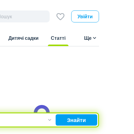
Увійти
Дитячі садки
Статті
Ще
(current)
Знайти