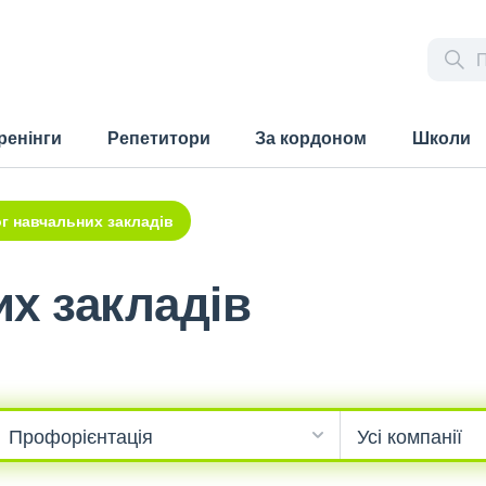
ренінги
Репетитори
За кордоном
Школи
г навчальних закладів
х закладів