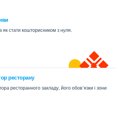
иви
а як стати кошторисником з нуля.
тор ресторану
ора ресторанного закладу, його обов’язки і зони