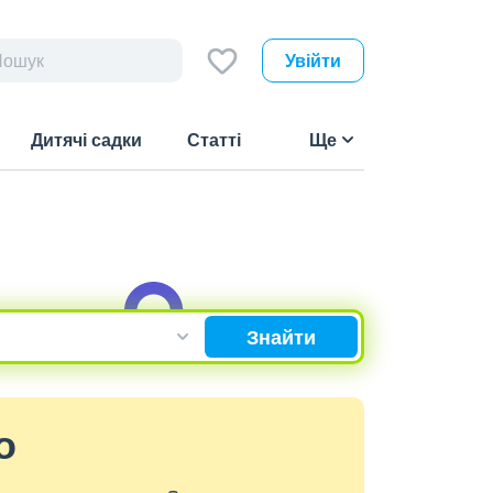
Увійти
Дитячі садки
Статті
Ще
Знайти
о