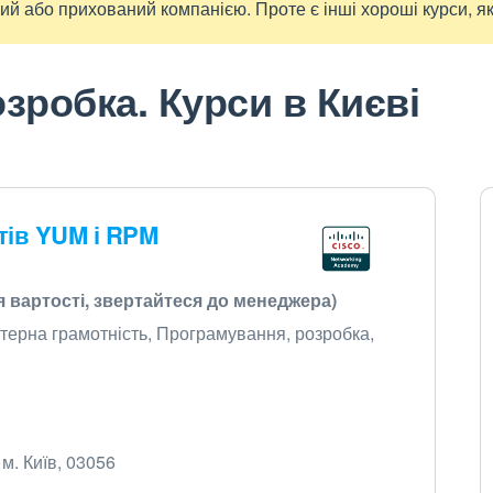
й або прихований компанією. Проте є інші хороші курси, як
зробка. Курси в Києві
тів YUM і RPM
я вартості, звертайтеся до менеджера)
'ютерна грамотність, Програмування, розробка,
 м. Київ, 03056