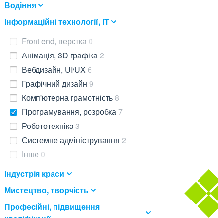
Водіння
Інформаційні технології, IT
Front end, верстка
0
Анімація, 3D графіка
2
Вебдизайн, UI/UX
6
Графічний дизайн
9
Комп'ютерна грамотність
8
Програмування, розробка
7
Робототехніка
3
Системне адміністрування
2
Інше
0
Індустрія краси
Мистецтво, творчість
Професійні, підвищення