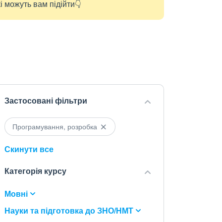
і можуть вам підійти👇
Застосовані фільтри
Програмування, розробка
Скинути все
Категорія курсу
Мовні
Науки та підготовка до ЗНО/НМТ