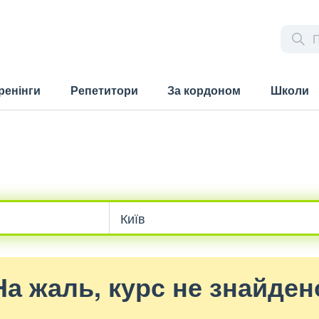
ренінги
Репетитори
За кордоном
Школи
На жаль, курс не знайден