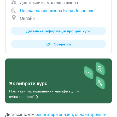
Дошкільники, молодша школа.
Перша онлайн-школа Елли Левашової
Онлайн
Детальна інформація про цей курс
Зберегти
Як вибрати курс
Нові навички, підвищення кваліфікації чи
зміна
професії
Дивіться також
репетитори онлайн
,
онлайн-тренінги
.