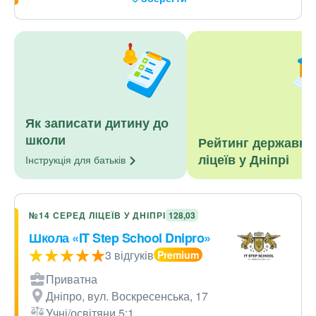
Як записати дитину до
школи
Рейтинг державни
ліцеїв у Дніпрі
Інструкція для
батьків
№14 СЕРЕД ЛІЦЕЇВ У ДНІПРІ
128,03
Школа «IT Step School Dnipro»
3 відгуків
Приватна
Дніпро, вул. Воскресенська, 17
Учні/освітяни 5:1