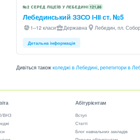
№2 СЕРЕД ЛІЦЕЇВ У ЛЕБЕДИНІ
121,86
Лебединський ЗЗСО І-ІІІ ст. №5
1–12 класи
Державна
Лебедин, пл. Собор
Детальна інформація
Дивіться також
коледжі в Лебедині
,
репетитори в Ле
віта
Абітурієнтам
О/ВНЗ
Вступ
еджі
Статті
рси
Блог навчальних закладів
нінги
Поради абітурієнтам