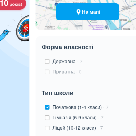
На мапі
Форма власності
Державна
7
Приватна
0
Тип школи
Початкова (1-4 класи)
7
Гімназія (5-9 класи)
7
Ліцей (10-12 класи)
7