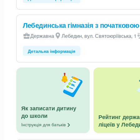
Лебединська гімназія з початково
Державна
Лебедин, вул. Святоюріївська, 1
Детальна інформація
Як записати дитину
до школи
Рейтинг держ
ліцеїв у Лебед
Інструкція для
батьків