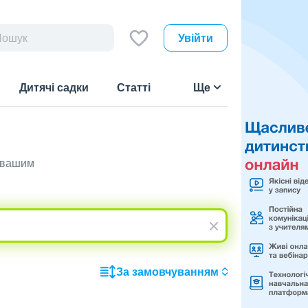
Увійти
Дитячі садки
Статті
Ще
є вашим
За замовчуванням