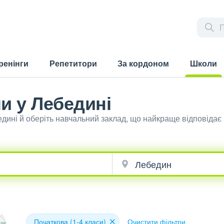
ренінги
Репетитори
За кордоном
Школи
(current)
и у Лебедині
едині й оберіть навчальний заклад, що найкраще відповіда
Початкова (1-4 класи)
Очистити фільтри