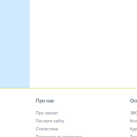
Про нас
Ос
Про проєкт
ЗВ
Послуги сайту
Кол
Статистика
Ку
Партнерська програма
Тре