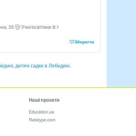
на, 35
Учні/освітяни 8:1
Зберегти
бедині
,
дитячі садки в Лебедині
.
Наші проєкти
Education.ua
Ratatype.com