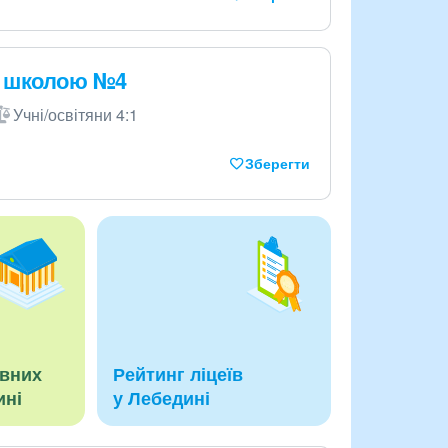
ю школою №4
Учні/освітяни 4:1
Зберегти
авних
Рейтинг ліцеїв
ині
у Лебедині