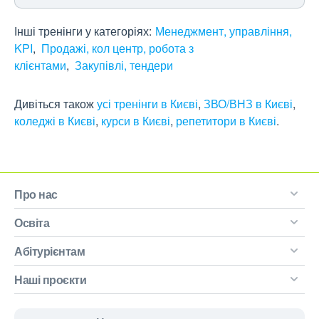
Інші тренінги у категоріях:
Менеджмент, управління,
KPI
Продажі, кол центр, робота з
клієнтами
Закупівлі, тендери
Дивіться також
усі тренінги в Києві
,
ЗВО/ВНЗ в Києві
,
коледжі в Києві
,
курси в Києві
,
репетитори в Києві
.
Про нас
Освіта
Абітурієнтам
Наші проєкти