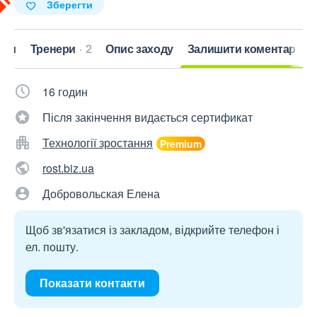
Зберегти
кти
Тренери
2
Опис заходу
Залишити коментар
16 годин
Після закінчення видається сертификат
Технології зростання
rost.biz.ua
Добровольская Елена
Щоб зв'язатися із закладом, відкрийте телефон і
ел. пошту.
Показати контакти