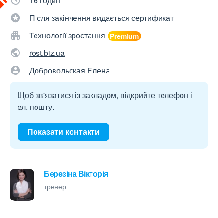
16 годин
Після закінчення видається сертификат
Технології зростання
rost.biz.ua
Добровольская Елена
Щоб зв'язатися із закладом, відкрийте телефон і
ел. пошту.
Показати контакти
Березіна Вікторія
тренер