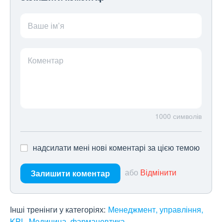
Ваше ім’я
Коментар
1000
символів
надсилати мені нові коментарі за цією темою
або
Відмінити
Залишити коментар
Інші тренінги у категоріях:
Менеджмент, управління,
KPI
Медицина, фармацевтика