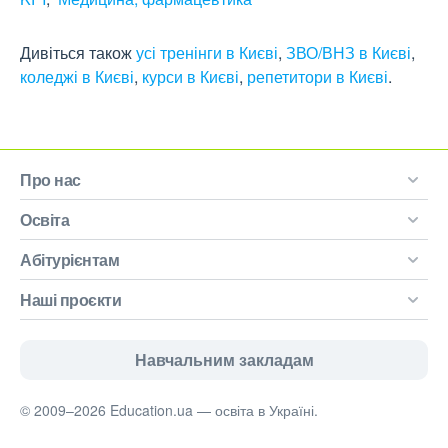
Дивіться також
усі тренінги в Києві
,
ЗВО/ВНЗ в Києві
,
коледжі в Києві
,
курси в Києві
,
репетитори в Києві
.
Про нас
Освіта
Абітурієнтам
Наші проєкти
Навчальним закладам
© 2009–2026 Education.ua — освіта в Україні.