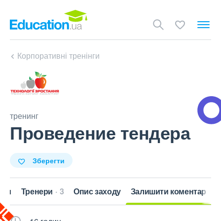
Корпоративні тренінги
тренинг
Проведение тендера
Зберегти
кти
Тренери
3
Опис заходу
Залишити коментар