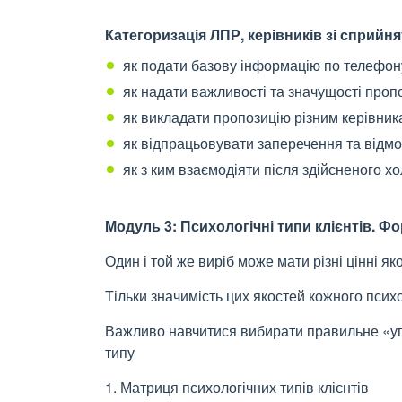
Категоризація ЛПР, керівників зі сприйня
як подати базову інформацію по телефон
як надати важливості та значущості пропо
як викладати пропозицію різним керівни
як відпрацьовувати заперечення та відмов
як з ким взаємодіяти після здійсненого х
Модуль 3: Психологічні типи клієнтів. 
Один і той же виріб може мати різні цінні яко
Тільки значимість цих якостей кожного психо
Важливо навчитися вибирати правильне «уп
типу
1. Матриця психологічних типів клієнтів