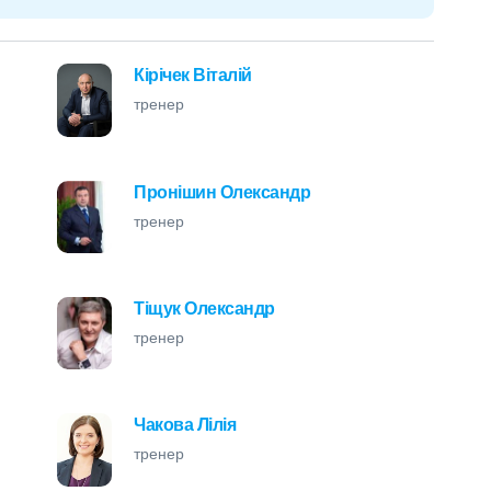
Кірічек Віталій
тренер
Пронішин Олександр
тренер
Тіщук Олександр
тренер
Чакова Лілія
тренер