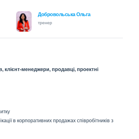
Добровольська Ольга
тренер
в, клієнт-менеджери, продавці, проектні
витку
кації в корпоративних продажах співробітників з