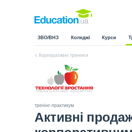
ЗВО/ВНЗ
Коледжі
Курси
Т
(cu
Корпоративні тренінги
тренінг-практикум
Активні продаж
корпоративним