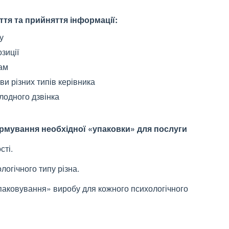
ття та прийняття інформації:
у
зиції
кам
и різних типів керівника
олодного дзвінка
Формування необхідної «упаковки» для послуги
сті.
логічного типу різна.
аковування» виробу для кожного психологічного