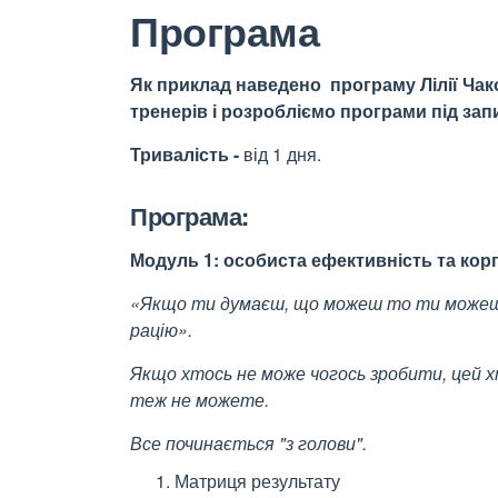
Програма
Як приклад наведено програму Лілії Чак
тренерів і розробліємо програми під зап
Тривалість -
від 1 дня.
Програма:
Модуль 1: особиста ефективність та кор
«Якщо ти думаєш, що можеш то ти можеш
рацію».
Якщо хтось не може чогось зробити, цей 
теж не можете.
Все починається "з голови".
Матриця результату