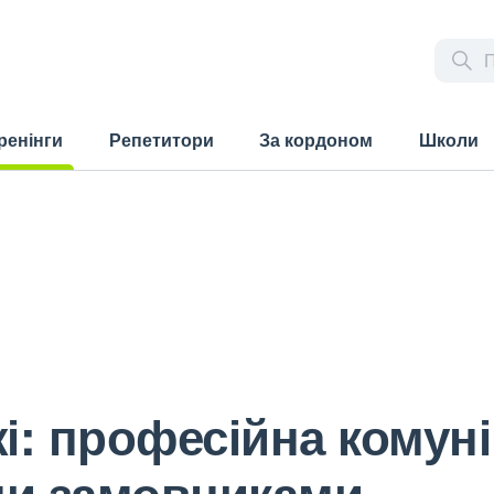
ренінги
Репетитори
За кордоном
Школи
rrent)
і: професійна комуні
и замовниками