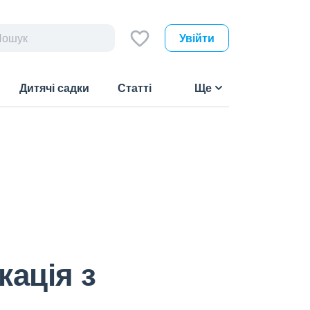
Увійти
Дитячі садки
Статті
Ще
кація з