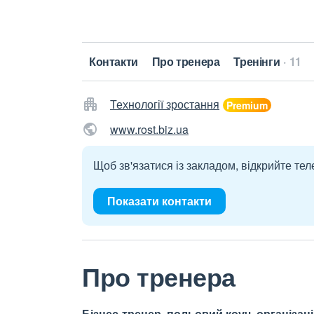
Контакти
Про тренера
Тренінги
11
Технології зростання
www.rost.biz.ua
Щоб зв'язатися із закладом, відкрийте тел
Показати контакти
Про тренера
Бізнес-тренер, польовий коуч, організац