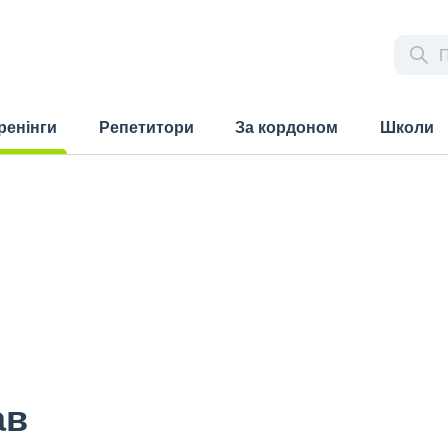
ренінги
Репетитори
За кордоном
Школи
rrent)
ав