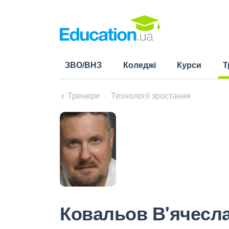
ЗВО/ВНЗ
Коледжі
Курси
Т
(cu
Тренери
Технології зростання
Ковальов В'ячесл