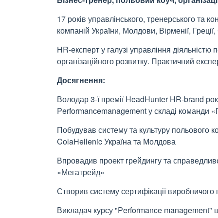
17 років управлінського, тренерського та к
компаній України, Молдови, Вірменії, Греції, 
HR-експерт у галузі управління діяльністю 
організаційного розвитку. Практичний експер
Досягнення:
Володар 3-ї премії HeadHunter HR-brand року
Performancemanagement у складі команди 
Побудував систему та культуру польового ко
ColaHellenic Україна та Молдова
Впровадив проект грейдингу та справедливої
«Мегатрейд»
Створив систему сертифікації виробничого
Викладач курсу "Performance management" 