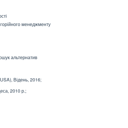
ості
тегорійного менеджменту
пошук альтернатив
 USA), Відень, 2016;
са, 2010 р.;