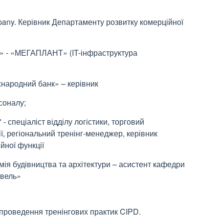
mpany. Керівник Департаменту розвитку
комерційної
» - «МЕГАПЛАНТ» (IT-інфраструктура
народний банк» – керівник
соналу;
спеціаліст відділу логістики, торговий
ї, регіональний тренінг-
менеджер, керівник
йної функції
ія будівництва та архітектури – асистент кафедри
івель»
 проведення тренінгових практик CIPD.