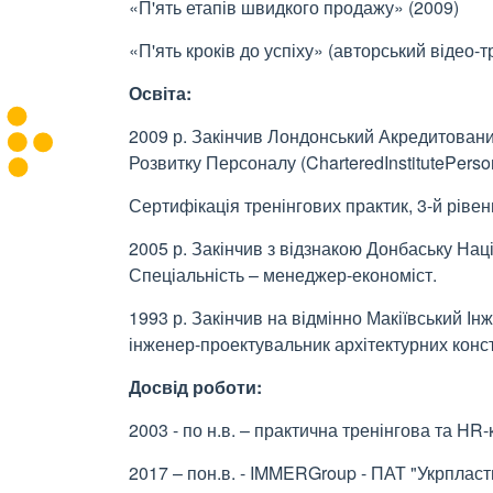
«П'ять етапів швидкого продажу» (2009)
«П'ять кроків до успіху» (авторський відео-т
Освіта:
2009 р. Закінчив Лондонський Акредитовани
Розвитку Персоналу (CharteredInstitutePers
Сертифікація тренінгових практик, 3-й рівен
2005 р. Закінчив з відзнакою Донбаську Нац
Спеціальність – менеджер-економіст.
1993 р. Закінчив на відмінно Макіївський Ін
інженер-проектувальник архітектурних конст
Досвід роботи:
2003 - по н.в. – практична тренінгова та HR-
2017 – пон.в. - IMMERGroup - ПАТ "Укрпласт