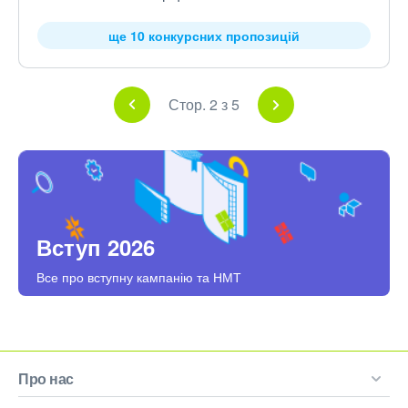
ще 10 конкурсних пропозицій
Стор. 2 з 5
Вступ 2026
Все про вступну кампанію та НМТ
Про нас