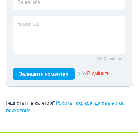
Ваше ім’я
Коментар
1000
символів
або
Відмінити
Залишити коментар
Інші статті в категорії
Робота і кар'єра, ділова етика,
психологія