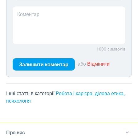
Коментар
1000
символів
або
Відмінити
Залишити коментар
Інші статті в категорії
Робота і кар'єра, ділова етика,
психологія
Про нас