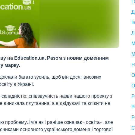
Г
Д
І
Л
М
М
зву на Education.ua. Разом з новим доменним
Н
у марку.
О
доклали багато зусиль, щоб він досяг високих
світу в Україні.
О
складністю: співзвучність назви нашого проекту з
Р
 виникала плутанина, а відвідувачі та клієнти не
Р
Р
 проблему. Ім'я як і раніше означає «освіта», але
С
асниками основного українського домена і торгової