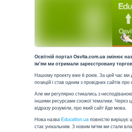
Освітній портал Osvita.com.ua змінює на
ім'ям ми отримали зареєстровану торгов
Нашому проекту вже 6 років. За цей час ми 
позицій і став одним з провідних сайтів про о
Але ми регулярно стикались з несподіваною 
іншими ресурсами схожої тематики. Через це
відразу розуміли, про який сайт йде мова.
Нова назва
Education.ua
повністю вирішує цю
стає унікальним. З новим ім'ям ми стали вл