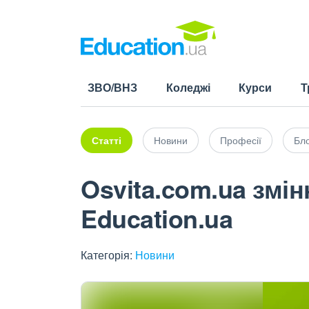
ЗВО/ВНЗ
Коледжі
Курси
Т
Статті
Новини
Професії
Бло
Osvita.com.ua змін
Education.ua
Категорія:
Новини