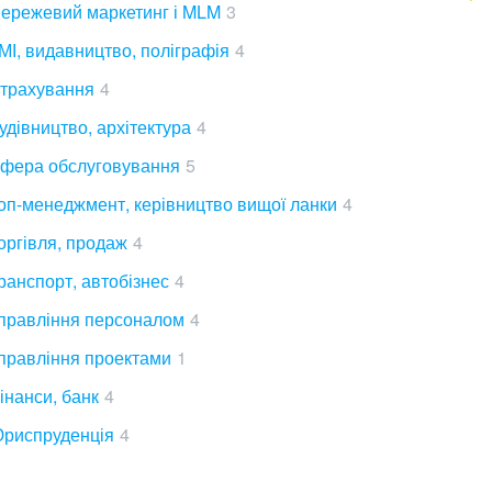
ережевий маркетинг і MLM
3
МІ, видавництво, поліграфія
4
трахування
4
удівництво, архітектура
4
фера обслуговування
5
оп-менеджмент, керівництво вищої ланки
4
оргівля, продаж
4
ранспорт, автобізнес
4
правління персоналом
4
правління проектами
1
інанси, банк
4
риспруденція
4