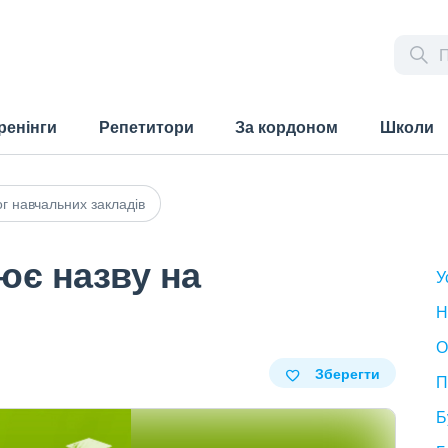
ренінги
Репетитори
За кордоном
Школи
г навчальних закладів
ює назву на
У
Н
О
Зберегти
П
Б