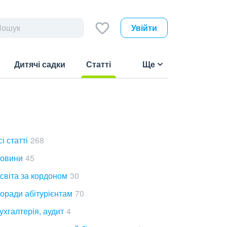
Увійти
Дитячі садки
Статті
Ще
(current)
сі статті
268
овини
45
світа за кордоном
30
оради абітурієнтам
70
ухгалтерія, аудит
4