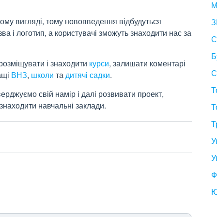
М
ному вигляді, тому нововведення відбудуться
З
а і логотип, а користувачі зможуть знаходити нас за
С
Б
 розміщувати і знаходити
курси
, залишати коментарі
С
ащі
ВНЗ
,
школи
та
дитячі садки
.
Т
ерджуємо свій намір і далі розвивати проект,
знаходити навчальні заклади.
Т
Т
У
У
Ф
Ю