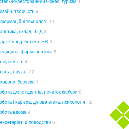
отельно-ресторанний бізнес, туризм
4
изайн, творчість
6
нформаційні технології
14
огістика, склад, ЗЕД
3
аркетинг, реклама, PR
5
едицина, фармацевтика
8
ерухомість
4
світа, наука
122
хорона, безпека
1
обота для студентів, початок кар'єри
8
обота і кар'єра, ділова етика, психологія
12
обота вдома
4
екретаріат, діловодство
6