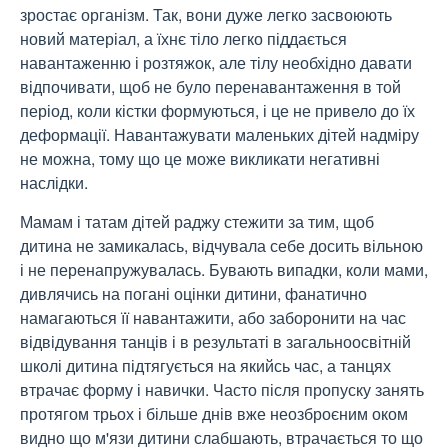
зростає організм. Так, вони дуже легко засвоюють
новий матеріал, а їхнє тіло легко піддається
навантаженню і розтяжок, але тілу необхідно давати
відпочивати, щоб не було перенавантаження в той
період, коли кістки формуються, і це не привело до їх
деформації. Навантажувати маленьких дітей надміру
не можна, тому що це може викликати негативні
наслідки.
Мамам і татам дітей раджу стежити за тим, щоб
дитина не замикалась, відчувала себе досить вільною
і не перенапружувалась. Бувають випадки, коли мами,
дивлячись на погані оцінки дитини, фанатично
намагаються її навантажити, або заборонити на час
відвідування танців і в результаті в загальноосвітній
школі дитина підтягується на якийсь час, а танцях
втрачає форму і навички. Часто після пропуску занять
протягом трьох і більше днів вже неозброєним оком
видно що м'язи дитини слабшають, втрачається то що