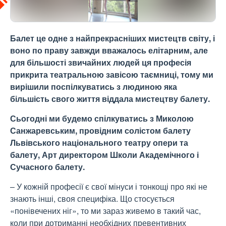
Балет це одне з найпрекрасніших мистецтв світу, і
воно по праву завжди вважалось елітарним, але
для більшості звичайних людей ця професія
прикрита театральною завісою таємниці, тому ми
вирішили поспілкуватись з людиною яка
більшість свого життя віддала мистецтву балету.
Сьогодні ми будемо спілкуватись з Миколою
Санжаревським, провідним солістом балету
Львівського національного театру опери та
балету, Арт директором Школи Академічного і
Сучасного балету.
– У кожній професії є свої мінуси і тонкощі про які не
знають інші, своя специфіка. Що стосується
«понівечених ніг», то ми зараз живемо в такий час,
коли при дотриманні необхідних превентивних