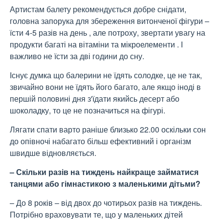
Артистам балету рекомендується добре снідати,
головна запорука для збереження витонченої фігури –
їсти 4-5 разів на день , але потроху, звертати увагу на
продукти багаті на вітаміни та мікроелементи . І
важливо не їсти за дві години до сну.
Існує думка що балерини не їдять солодке, це не так,
звичайно вони не їдять його багато, але якщо іноді в
першій половині дня з'їдати якийсь десерт або
шоколадку, то це не позначиться на фігурі.
Лягати спати варто раніше близько 22.00 оскільки сон
до опівночі набагато більш ефективний і організм
швидше відновляється.
– Скільки разів на тиждень найкраще займатися
танцями або гімнастикою з маленькими дітьми?
– До 8 років – від двох до чотирьох разів на тиждень.
Потрібно враховувати те, що у маленьких дітей