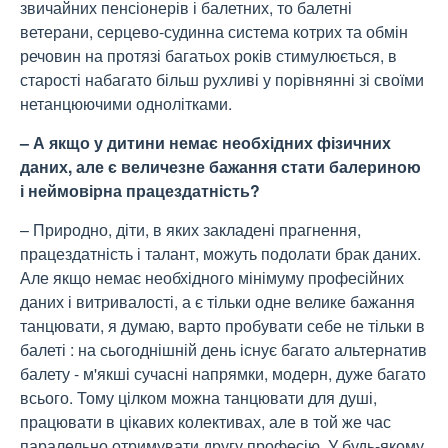
звичайних пенсіонерів і балетних, то балетні
ветерани, серцево-судинна система котрих та обмін
речовин на протязі багатьох років стимулюється, в
старості набагато більш рухливі у порівнянні зі своїми
нетанцюючими однолітками.
– А якщо у дитини немає необхідних фізичних
даних, але є величезне бажання стати балериною
і неймовірна працездатність?
– Природно, діти, в яких закладені прагнення,
працездатність і талант, можуть подолати брак даних.
Але якщо немає необхідного мінімуму професійних
даних і витривалості, а є тільки одне велике бажання
танцювати, я думаю, варто пробувати себе не тільки в
балеті : на сьогоднішній день існує багато альтернатив
балету - м'якші сучасні напрямки, модерн, дуже багато
всього. Тому цілком можна танцювати для душі,
працювати в цікавих колективах, але в той же час
паралельно отримувати другу професію. У будь-якому