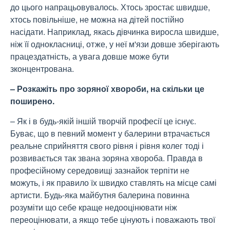
до цього напрацьовувалось. Хтось зростає швидше,
хтось повільніше, не можна на дітей постійно
насідати. Наприклад, якась дівчинка виросла швидше,
ніж її однокласниці, отже, у неї м'язи довше зберігають
працездатність, а увага довше може бути
зконцентрована.
– Розкажіть про зоряної хвороби, на скільки це
поширено.
– Як і в будь-якій іншій творчій професії це існує.
Буває, що в певний момент у балерини втрачається
реальне сприйняття свого рівня і рівня колег тоді і
розвивається так звана зоряна хвороба. Правда в
професійному середовищі зазнайок терпіти не
можуть, і як правило їх швидко ставлять на місце самі
артисти. Будь-яка майбутня балерина повинна
розуміти що себе краще недооцінювати ніж
переоцінювати, а якщо тебе цінують і поважають твої