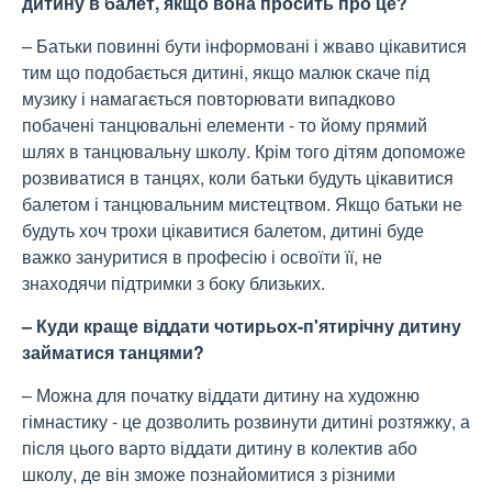
дитину в балет, якщо вона просить про це?
– Батьки повинні бути інформовані і жваво цікавитися
тим що подобається дитині, якщо малюк скаче під
музику і намагається повторювати випадково
побачені танцювальні елементи - то йому прямий
шлях в танцювальну школу. Крім того дітям допоможе
розвиватися в танцях, коли батьки будуть цікавитися
балетом і танцювальним мистецтвом. Якщо батьки не
будуть хоч трохи цікавитися балетом, дитині буде
важко зануритися в професію і освоїти її, не
знаходячи підтримки з боку близьких.
– Куди краще віддати чотирьох-п'ятирічну дитину
займатися танцями?
– Можна для початку віддати дитину на художню
гімнастику - це дозволить розвинути дитині розтяжку, а
після цього варто віддати дитину в колектив або
школу, де він зможе познайомитися з різними