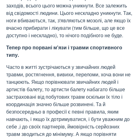
заходів, всього цього можна уникнути. Все залежить
від свідомості людини. Цього нескладно уникнути. Так,
ноги вбиваються, так, з'являються мозолі, але якщо їх
вчасно прибирати і лікувати (тим більше, що це все
доступно і нескладно), то нічого подібного не буде.
Тепер про порвані м'язи і травми спортивного
типу.
Часто в житті зустрічаються у звичайних людей
травми, ростягнення, вивихи, переломи, хоча вони не
танцюють. Якщо порівнювати звичайних людей і
артистів балету, то артисти балету набагато більше
застраховані від побутових травм оскільки їх тіло і
координація значно більше розвинені. Та й
безпосередньо в професії є певні правила, яким
навчають, і якщо їх дотримуватися, і бути уважним до
себе ,і до своїх партнерів, ймовірність серйозних
травм зводиться до мінімуму. А якщо порівняти