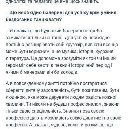
однолітки та педагоги це вже щось значить.
– Що необхідно балерині для успіху крім уміння
бездоганно танцювати?
– Я вважаю, що будь-який балерині не треба
замикатися тільки на танці. Для успіху необхідно
постійно розширювати свій кругозір, вивчати все що
може бути корисним, а це музика, історія, художня
література. Це допоможе зрозуміти як той чи інший
герой міг себе вести в певний історичний період і
якими б манерами він би володів.
А в повсякденному житті потрібно постаратися
зберегти дитячу захопленість, бути позитивним, бути
людиною, яка може дарувати людям радість кожної
хвилини. Ти ніколи не будеш професіоналом, знаючи
тільки свою спеціальність. Знання поза своєю
професією дають можливість свіжо дивитися на свою
професію. А взагалі, чудово, коли ти розумієш, що