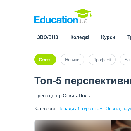
ЗВО/ВНЗ
Коледжі
Курси
Т
Статті
Новини
Професії
Бло
Топ-5 перспектив
Пресc-центр ОсвитаПоль
Категорія:
Поради абітурієнтам
Освіта, нау