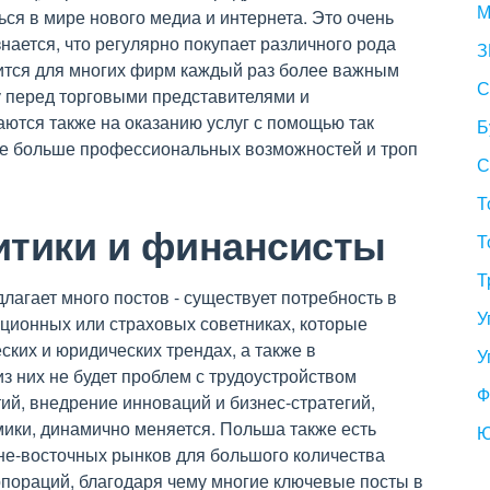
М
я в мире нового медиа и интернета. Это очень
нается, что регулярно покупает различного рода
З
вится для многих фирм каждый раз более важным
С
у перед торговыми представителями и
ются также на оказанию услуг с помощью так
Б
се больше профессиональных возможностей и троп
С
Т
итики и финансисты
Т
Т
лагает много постов - существует потребность в
У
иционных или страховых советниках, которые
ких и юридических трендах, а также в
У
з них не будет проблем с трудоустройством
Ф
й, внедрение инноваций и бизнес-стратегий,
ики, динамично меняется. Польша также есть
Ю
е-восточных рынков для большого количества
пораций, благодаря чему многие ключевые посты в