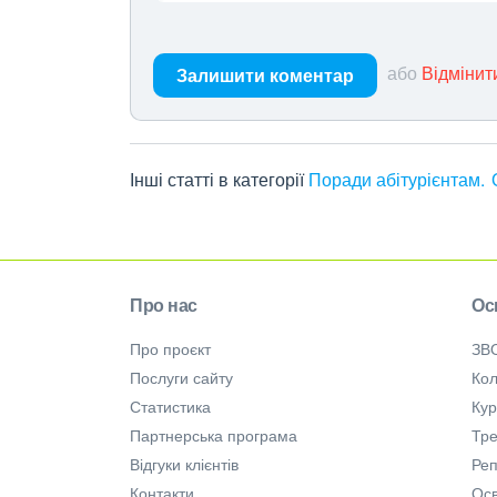
або
Відмінит
Залишити коментар
Інші статті в категорії
Поради абітурієнтам
Про нас
Ос
Про проєкт
ЗВ
Послуги сайту
Кол
Статистика
Ку
Партнерська програма
Тре
Відгуки клієнтів
Ре
Контакти
Осв