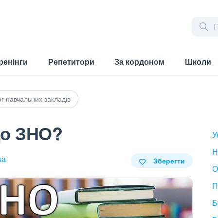
ренінги
Репетитори
За кордоном
Школи
г навчальних закладів
до ЗНО?
У
Н
ка
Зберегти
О
П
Б