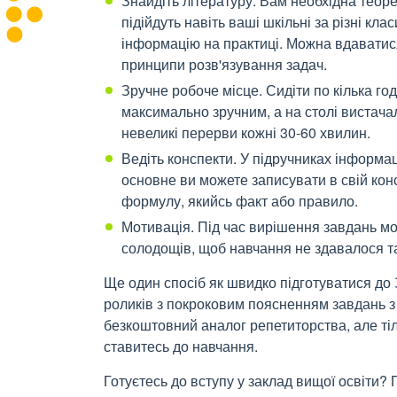
Знайдіть літературу. Вам необхідна теор
підійдуть навіть ваші шкільні за різні кл
інформацію на практиці. Можна вдаватися 
принципи розв'язування задач.
Зручне робоче місце. Сидіти по кілька го
максимально зручним, а на столі вистача
невеликі перерви кожні 30-60 хвилин.
Ведіть конспекти. У підручниках інформа
основне ви можете записувати в свій кон
формулу, якийсь факт або правило.
Мотивація. Під час вирішення завдань мо
солодощів, щоб навчання не здавалося т
Ще один спосіб як швидко підготуватися до
роликів з покроковим поясненням завдань з фі
безкоштовний аналог репетиторства, але тіл
ставитесь до навчання.
Готуєтесь до вступу у заклад вищої освіти?