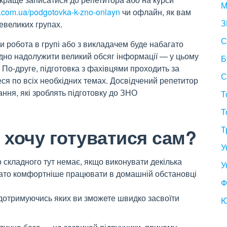
М
ub.com.ua/podgotovka-k-zno-onlayn
чи офлайн, як вам
З
евеликих групах.
С
и робота в групі або з викладачем буде набагато
дно надолужити великий обсяг інформації — у цьому
Б
По-друге, підготовка з фахівцями проходить за
С
я по всіх необхідних темах. Досвідчений репетитор
ння, які зроблять підготовку до ЗНО
Т
Т
 хочу готуватися сам?
Т
У
 складного тут немає, якщо виконувати декілька
У
гато комфортніше працювати в домашній обстановці
Ф
 дотримуючись яких ви зможете швидко засвоїти
Ю