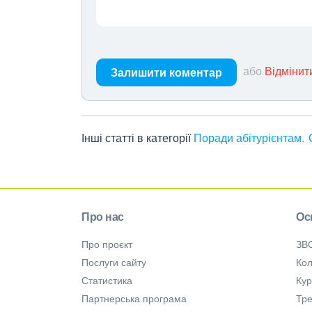
або
Відмінит
Залишити коментар
Інші статті в категорії
Поради абітурієнтам
Про нас
Ос
Про проєкт
ЗВ
Послуги сайту
Кол
Статистика
Ку
Партнерська програма
Тре