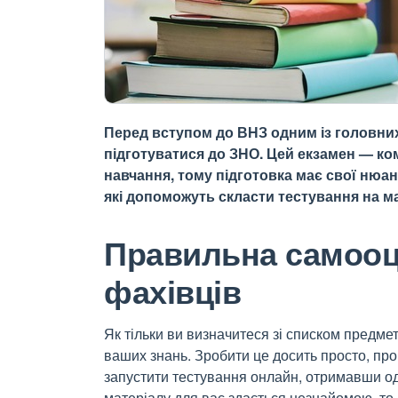
Перед вступом до ВНЗ одним із головних 
підготуватися до ЗНО. Цей екзамен — ком
навчання, тому підготовка має свої нюан
які допоможуть скласти тестування на м
Правильна самооці
фахівців
Як тільки ви визначитеся зі списком предмет
ваших знань. Зробити це досить просто, пр
запустити тестування онлайн, отримавши о
матеріалу для вас здається незнайомою, то