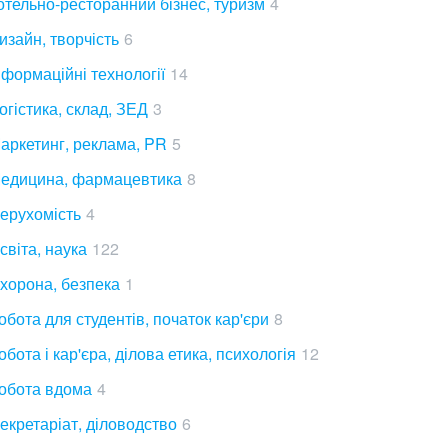
отельно-ресторанний бізнес, туризм
4
изайн, творчість
6
нформаційні технології
14
огістика, склад, ЗЕД
3
аркетинг, реклама, PR
5
едицина, фармацевтика
8
ерухомість
4
світа, наука
122
хорона, безпека
1
обота для студентів, початок кар'єри
8
обота і кар'єра, ділова етика, психологія
12
обота вдома
4
екретаріат, діловодство
6