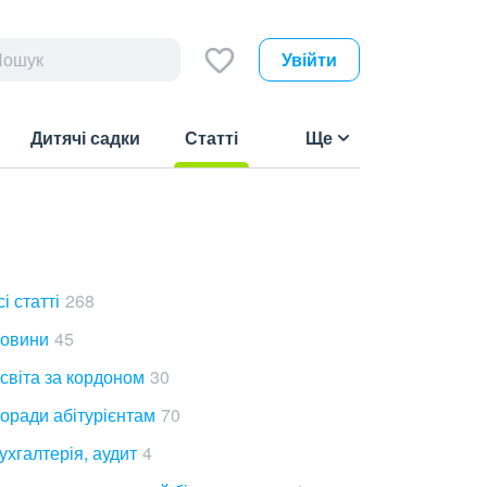
Увійти
Дитячі садки
Статті
Ще
(current)
сі статті
268
овини
45
світа за кордоном
30
оради абітурієнтам
70
ухгалтерія, аудит
4