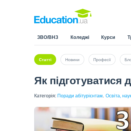
ЗВО/ВНЗ
Коледжі
Курси
Т
Статті
Новини
Професії
Бло
Як підготуватися 
Категорія:
Поради абітурієнтам
Освіта, нау