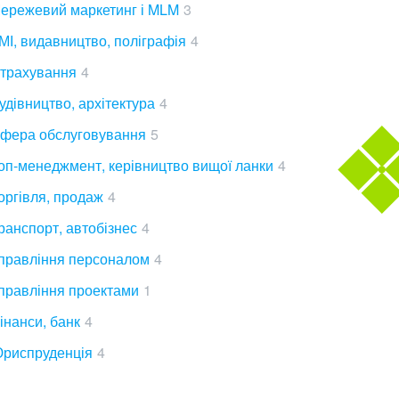
ережевий маркетинг і MLM
3
МІ, видавництво, поліграфія
4
трахування
4
удівництво, архітектура
4
фера обслуговування
5
оп-менеджмент, керівництво вищої ланки
4
оргівля, продаж
4
ранспорт, автобізнес
4
правління персоналом
4
правління проектами
1
інанси, банк
4
риспруденція
4