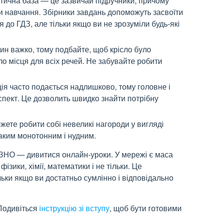
етична база — це зазвичай підручники, причому
аси навчання. Збірники завдань допоможуть засвоїти
до ГДЗ, але тільки якщо ви не зрозуміли будь-які
дин важко, тому подбайте, щоб крісло було
ло місця для всіх речей. Не забувайте робити
ція часто подається надлишково, тому головне і
спект. Це дозволить швидко знайти потрібну
жете робити собі невеликі нагороди у вигляді
аким монотонним і нудним.
 ЗНО — дивитися онлайн-уроки. У мережі є маса
зики, хімії, математики і не тільки. Це
ьки якщо ви достатньо сумлінно і відповідально
 Подивіться
інструкцію зі вступу
, щоб бути готовими