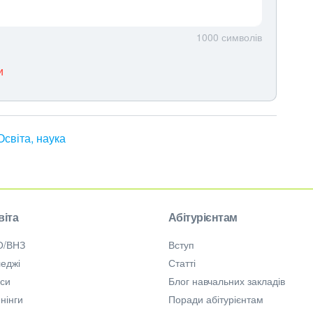
1000
символів
и
Освіта, наука
віта
Абітурієнтам
О/ВНЗ
Вступ
еджі
Статті
рси
Блог навчальних закладів
нінги
Поради абітурієнтам