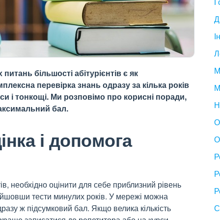
Г
Д
І
Л
М
питань більшості абітурієнтів є як
плексна перевірка знань одразу за кілька років
М
си і тонкощі. Ми розповімо про корисні поради,
Н
аксимальний бал.
О
нка і допомога
О
Р
Р
ів, необхідно оцінити для себе приблизний рівень
Р
ойшовши тести минулих років. У мережі можна
дразу ж підсумковий бал.
Якщо велика кількість
С
 краще записатися до репетитора або на курси