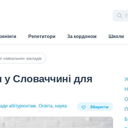
ренінги
Репетитори
За кордоном
Школи
г навчальних закладів
 у Словаччині для
У
Н
О
ади абітурієнтам
Освіта, наука
Зберегти
П
Б