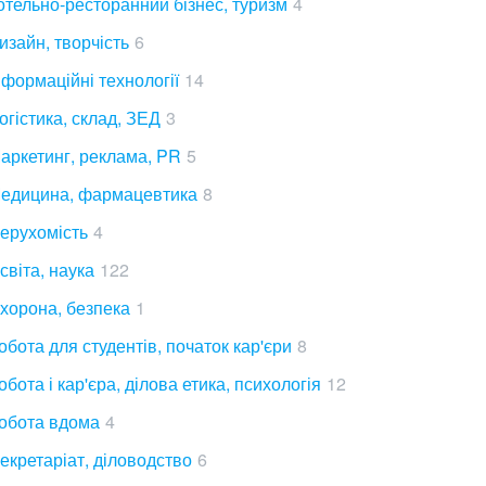
отельно-ресторанний бізнес, туризм
4
изайн, творчість
6
нформаційні технології
14
огістика, склад, ЗЕД
3
аркетинг, реклама, PR
5
едицина, фармацевтика
8
ерухомість
4
світа, наука
122
хорона, безпека
1
обота для студентів, початок кар'єри
8
обота і кар'єра, ділова етика, психологія
12
обота вдома
4
екретаріат, діловодство
6