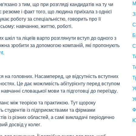
М
в'язано з тим, що при розгляді кандидатів на ту чи
 резюме і факт того, що людина приїхала з однієї
З
укає роботу за спеціальністю, говорить про її
С
сьому: навчанню, життю, роботі.
Б
 шкіл та ліцеїв варто розглянути вступ до одного з
жна зробити за допомогою компаній, які пропонують
С
t.
Т
Т
ся на головних. Насамперед, це відсутність вступних
Т
ьностях. Це дає можливість абітурієнту перед вступом
У
 навчанні словацької мови та підготовці до переїзду.
У
аланс між теорією та практикою. Тут щороку
Ф
ь студентів із підприємствами та фірмами
ів із різних областей, а самі викладачі періодично
Ю
ий досвід у колег.