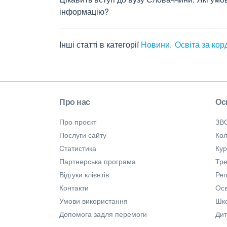
інформацію?
Інші статті в категорії
Новини
Освіта за ко
Про нас
Ос
Про проєкт
ЗВ
Послуги сайту
Кол
Статистика
Ку
Партнерська програма
Тре
Відгуки клієнтів
Ре
Контакти
Осв
Умови використання
Шк
Допомога задля перемоги
Дит