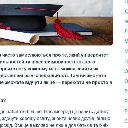
Г
Д
І
Л
М
М
ва часто замислюються про те, який університет
Н
схильностей та цілеспрямованості кожного
верситетів: у кожному місті можна знайти як
О
едставлені різні спеціальності. Там ви зможете
О
не зможете відчути як це — переїхати не просто в
Р
ма?
Р
Р
 дає набагато більше. Насамперед це робить дитину
 здобути хорошу освіту, знайти нових друзів, вільно
С
освід. Все це важливо не лише для батьків та їхніх