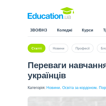
ЗВО/ВНЗ
Коледжі
Курси
Т
Статті
Новини
Професії
Бло
Переваги навчання
українців
Категорія:
Новини
Освіта за кордоном
Пор