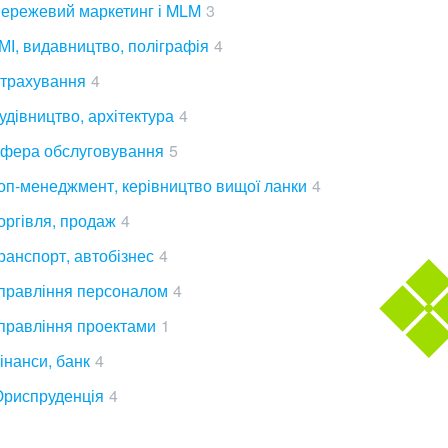
ережевий маркетинг і MLM
3
МІ, видавництво, поліграфія
4
трахування
4
удівництво, архітектура
4
фера обслуговування
5
оп-менеджмент, керівництво вищої ланки
4
оргівля, продаж
4
ранспорт, автобізнес
4
правління персоналом
4
правління проектами
1
інанси, банк
4
риспруденція
4