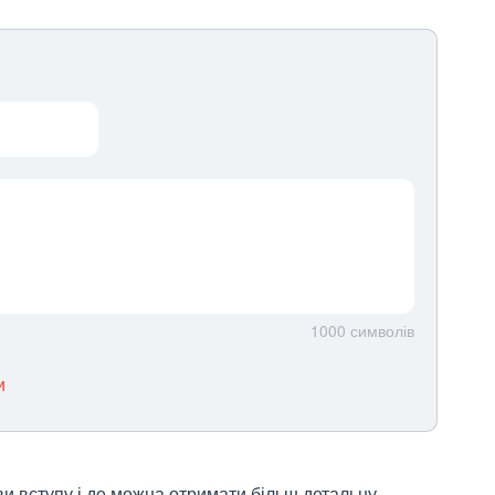
1000
символів
и
ви вступу і де можна отримати більш детальну 