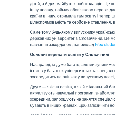
дітей, а й для майбутніх роботодавців. Це по
іншу посаду, наймач обов'язково переглядає
країни в іншу, отримала там освіту і тепер ш
цілеспрямованість та серйозне ставлення. в
Саме тому будь-якому випускнику українських
державних університетів Словаччини.
Це мо
навчання закордоном, наприклад
Free studen
Основні переваги освіти у Словаччині
Насправді, їх дуже багато, але ми зупинимо
іспитів у багатьох університетах та спеціал
зосередитись на оцінках у випускному класі,
Друге — якісна освіта, в якій є ідеальний б
актуалізують навчальні програми, знайомлят
зсередини, запрошують на заняття спеціаліст
бувають в інших країнах, щоб запозичити нов