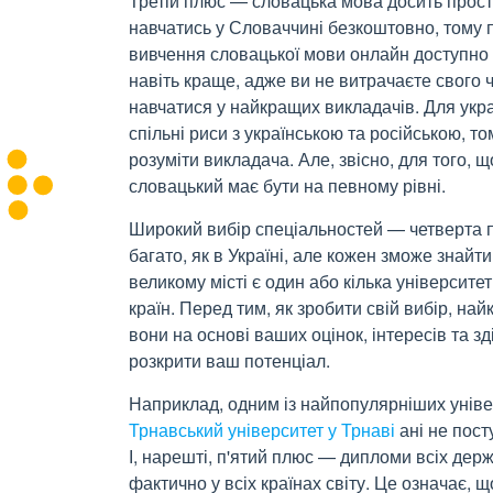
Третій плюс — словацька мова досить проста
навчатись у Словаччині безкоштовно, тому п
вивчення словацької мови онлайн доступно 
навіть краще, адже ви не витрачаєте свого ч
навчатися у найкращих викладачів. Для укр
спільні риси з українською та російською, 
розуміти викладача. Але, звісно, ​​для того,
словацький має бути на певному рівні.
Широкий вибір спеціальностей — четверта пе
багато, як в Україні, але кожен зможе знайт
великому місті є один або кілька університеті
країн. Перед тим, як зробити свій вибір, на
вони на основі ваших оцінок, інтересів та з
розкрити ваш потенціал.
Наприклад, одним із найпопулярніших універ
Трнавський університет у Трнаві
ані не пост
І, нарешті, п'ятий плюс — дипломи всіх де
фактично у всіх країнах світу. Це означає, 