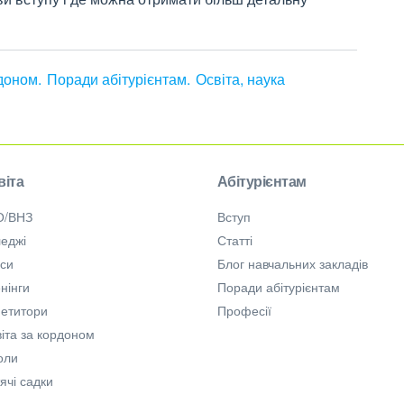
рдоном
Поради абітурієнтам
Освіта, наука
віта
Абітурієнтам
О/ВНЗ
Вступ
еджі
Статті
рси
Блог навчальних закладів
нінги
Поради абітурієнтам
петитори
Професії
іта за кордоном
оли
ячі садки