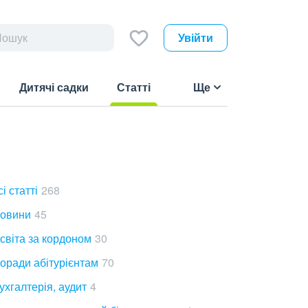
Увійти
Дитячі садки
Статті
Ще
(current)
сі статті
268
овини
45
світа за кордоном
30
оради абітурієнтам
70
ухгалтерія, аудит
4