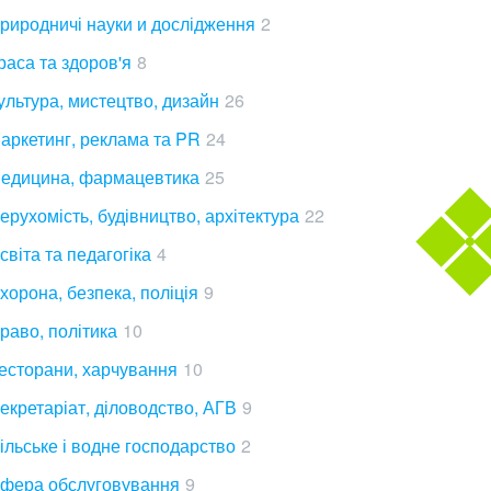
риродничі науки и дослідження
2
раса та здоров'я
8
ультура, мистецтво, дизайн
26
аркетинг, реклама та PR
24
едицина, фармацевтика
25
ерухомість, будівництво, архітектура
22
світа та педагогіка
4
хорона, безпека, поліція
9
раво, політика
10
есторани, харчування
10
екретаріат, діловодство, АГВ
9
ільське і водне господарство
2
фера обслуговування
9