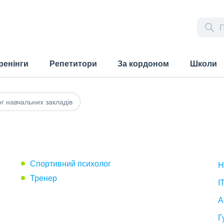
ренінги
Репетитори
За кордоном
Школи
г навчальних закладів
Спортивний психолог
H
Тренер
I
А
Г