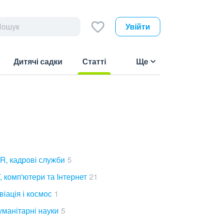
Увійти
Дитячі садки
Статті
Ще
(current)
R, кадрові служби
5
T, комп'ютери та Інтернет
21
віація і космос
1
уманітарні науки
5