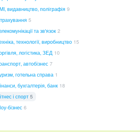
МІ, видавництво, поліграфія
9
трахування
5
елекомунікації та зв'язок
2
ехніка, технології, виробництво
15
оргівля, логістика, ЗЕД
10
ранспорт, автобізнес
7
уризм, готельна справа
1
інанси, бухгалтерія, банк
18
ітнес і спорт
5
оу-бізнес
6