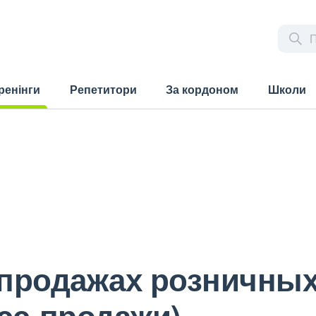
ренінги
Репетитори
За кордоном
Школи
rrent)
 продажах розничны
сс-продажи)