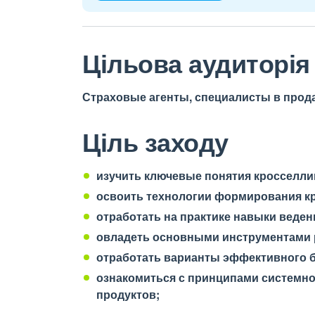
Цільова аудиторія
Страховые агенты, специалисты в прод
Ціль заходу
изучить ключевые понятия кросселл
освоить технологии формирования к
отработать на практике навыки веден
овладеть основными инструментами 
отработать варианты эффективного б
ознакомиться с принципами системно
продуктов;