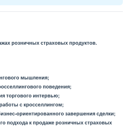
ажах розничных страховых продуктов.
ингового мышления;
росселлингового поведения;
ия торгового интервью;
работы с кросселлингом;
изнес-ориентированного завершения сделки;
го подхода к продаже розничных страховых