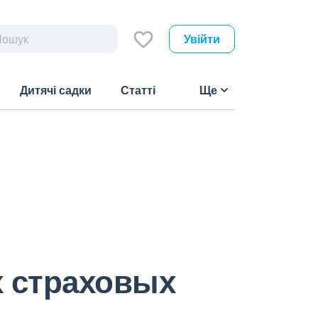
Увійти
Дитячі садки
Статті
Ще
х страховых