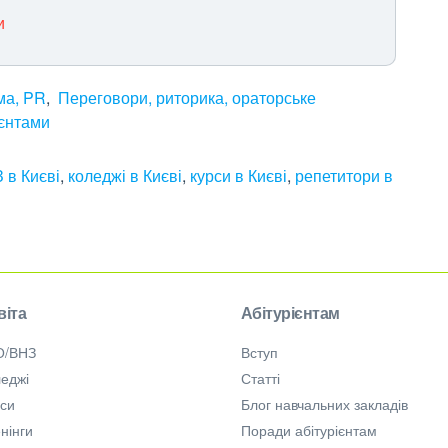
и
ма, PR
Переговори, риторика, ораторське
ієнтами
 в Києві
,
коледжі в Києві
,
курси в Києві
,
репетитори в
віта
Абітурієнтам
О/ВНЗ
Вступ
еджі
Статті
рси
Блог навчальних закладів
нінги
Поради абітурієнтам