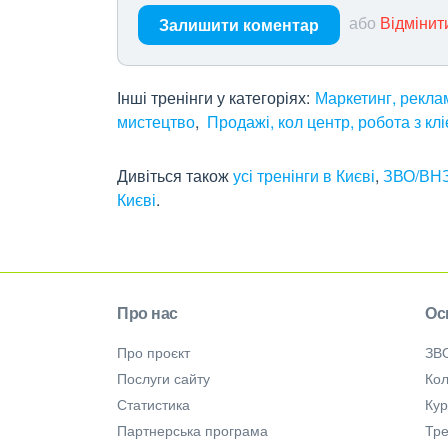
або
Відмінит
Залишити коментар
Інші тренінги у категоріях:
Маркетинг, рекла
мистецтво
Продажі, кол центр, робота з кл
Дивіться також
усі тренінги в Києві
,
ЗВО/ВНЗ
Києві
.
Про нас
Ос
Про проєкт
ЗВ
Послуги сайту
Кол
Статистика
Ку
Партнерська програма
Тре