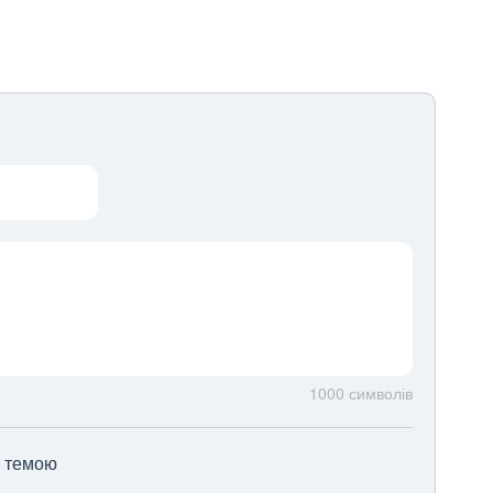
1000
символів
ю темою