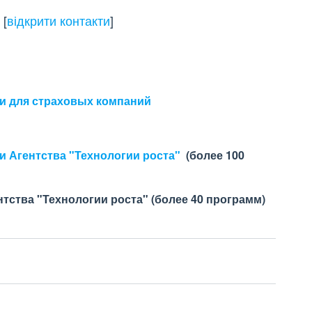
[
відкрити контакти
]
,
и для страховых компаний
 Агентства "Технологии роста"
(более 100
тства "Технологии роста" (более 40 программ)