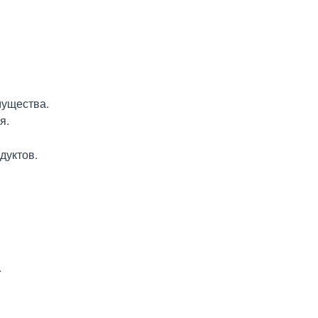
мущества.
я.
дуктов.
.