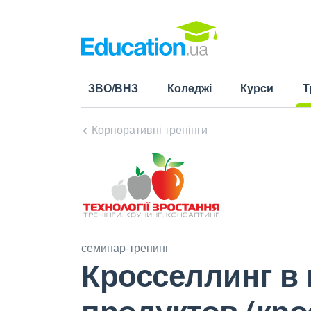
ЗВО/ВНЗ
Коледжі
Курси
Т
(cu
Корпоративні тренінги
семинар-тренинг
Кросселлинг в
продуктов (кро