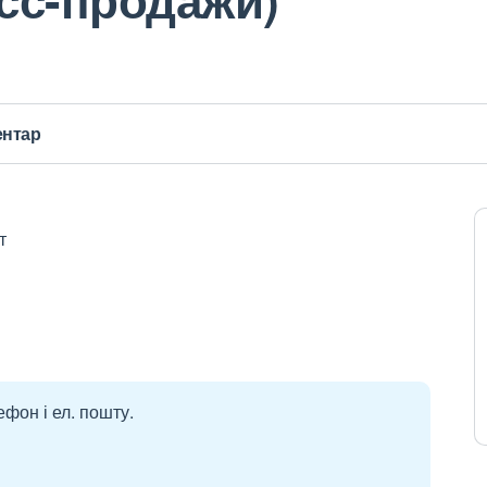
ентар
т
ефон і ел. пошту.