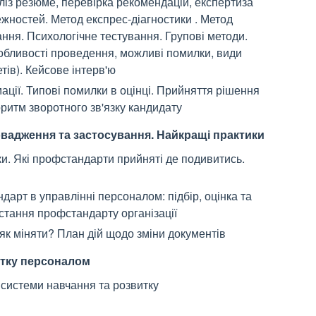
аліз резюме, перевірка рекомендацій, експертиза
жностей. Метод експрес-діагностики . Метод
ння. Психологічне тестування. Групові методи.
собливості проведення, можливі помилки, види
тів). Кейсове інтерв'ю
ації. Типові помилки в оцінці. Прийняття рішення
ритм зворотного зв'язку кандидату
овадження та застосування. Найкращі практики
и. Які профстандарти прийняті де подивитись.
арт в управлінні персоналом: підбір, оцінка та
стання профстандарту організації
як міняти? План дій щодо зміни документів
витку персоналом
 системи навчання та розвитку