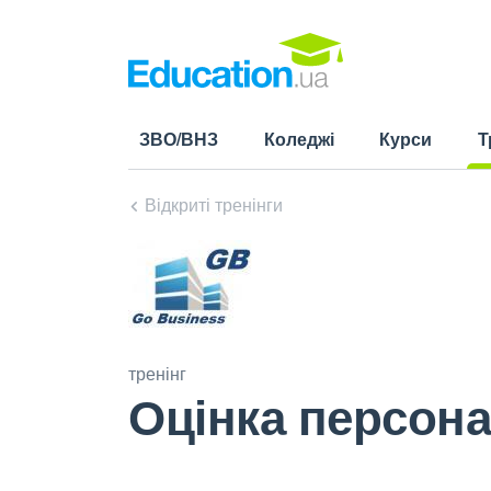
ЗВО/ВНЗ
Коледжі
Курси
Т
(cu
Відкриті тренінги
тренінг
Оцінка персона