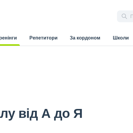
ренінги
Репетитори
За кордоном
Школи
rrent)
лу від А до Я