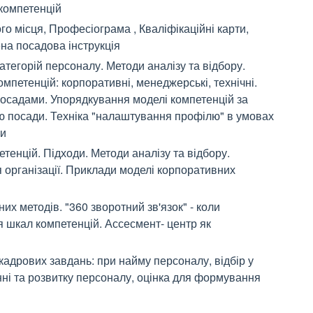
 компетенцій
о місця, Професіограма , Кваліфікаційні карти,
на посадова інструкція
атегорій персоналу. Методи аналізу та відбору.
омпетенцій: корпоративні, менеджерські, технічні.
осадами. Упорядкування моделі компетенцій за
ю посади. Техніка "налаштування профілю" в умовах
ки
тенцій. Підходи. Методи аналізу та відбору.
 організації. Приклади моделі корпоративних
их методів. "360 зворотний зв'язок" - коли
 шкал компетенцій. Ассесмент- центр як
адрових завдань: при найму персоналу, відбір у
нні та розвитку персоналу, оцінка для формування