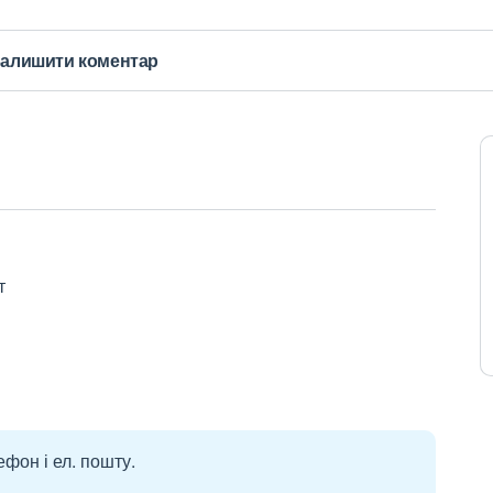
алишити коментар
т
ефон і ел. пошту.