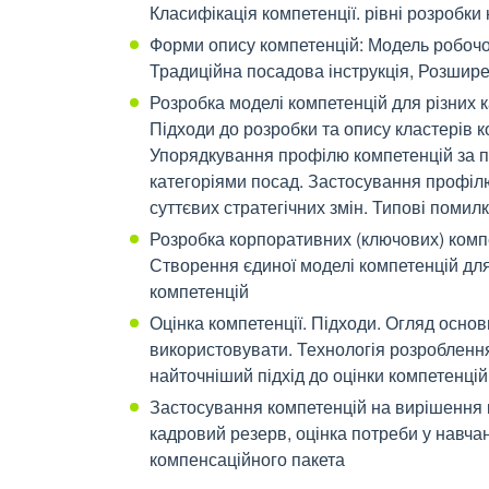
Класифікація компетенції. рівні розробки
Форми опису компетенцій: Модель робочог
Традиційна посадова інструкція, Розшире
Розробка моделі компетенцій для різних к
Підходи до розробки та опису кластерів к
Упорядкування профілю компетенцій за п
категоріями посад. Застосування профіл
суттєвих стратегічних змін. Типові помил
Розробка корпоративних (ключових) компе
Створення єдиної моделі компетенцій для
компетенцій
Оцінка компетенції. Підходи. Огляд основн
використовувати. Технологія розроблення
найточніший підхід до оцінки компетенцій
Застосування компетенцій на вирішення к
кадровий резерв, оцінка потреби у навча
компенсаційного пакета