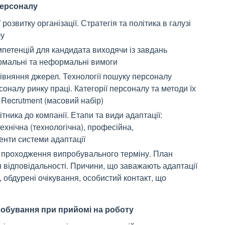
персоналу
розвитку організації. Стратегія та політика в галузі
лу
петенцій для кандидата виходячи із завдань
формальні та неформальні вимоги
івняння джерел. Технології пошуку персоналу
соналу ринку праці. Категорії персоналу та методи їх
, Recrutment (масовий набір)
ника до компанії. Етапи та види адаптації:
технічна (технологічна), професійна,
енти системи адаптації
д проходження випробувального терміну. План
 відповідальності. Причини, що заважають адаптації
и, обдурені очікування, особистий контакт, що
пробування при прийомі на роботу