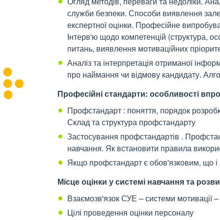
Огляд методів, переваги та недоліки. Ан
служби безпеки. Способи виявлення зале
експертної оцінки. Професійне випробува
Інтерв'ю щодо компетенцій (структура, о
питань, виявлення мотиваційних пріорите
Аналіз та інтерпретація отриманої інформ
про наймання чи відмову кандидату. Алго
Професійні стандарти: особливості впр
Профстандарт : поняття, порядок розробк
Склад та структура профстандарту
Застосування профстандартів . Профстанд
навчання. Як встановити правила викори
Якщо профстандарт є обов'язковим, що і 
Місце оцінки у системі навчання та роз
Взаємозв'язок СУЕ – системи мотивації –
Цілі проведення оцінки персоналу