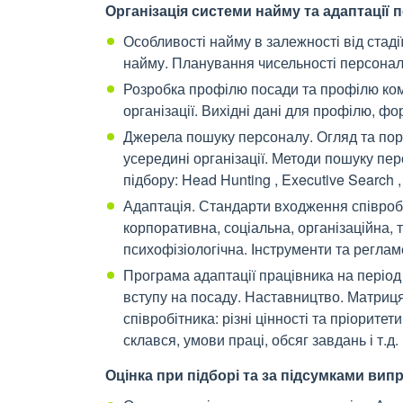
Організація системи найму та адаптації 
Особливості найму в залежності від стадії 
найму. Планування чисельності персона
Розробка профілю посади та профілю ком
організації. Вихідні дані для профілю, 
Джерела пошуку персоналу. Огляд та пор
усередині організації. Методи пошуку пер
підбору: Head Hunting , Executive Search 
Адаптація. Стандарти входження співробіт
корпоративна, соціальна, організаційна, 
психофізіологічна. Інструменти та реглам
Програма адаптації працівника на періо
вступу на посаду. Наставництво. Матриця
співробітника: різні цінності та пріоритет
склався, умови праці, обсяг завдань і т.д.
Оцінка при підборі та за підсумками ви