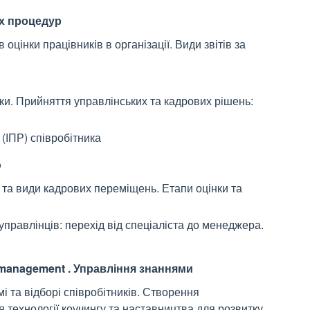
их процедур
оцінки працівників в організації. Види звітів за
ки. Прийняття управлінських та кадрових рішень:
(ІПР) співробітника
ю
та види кадрових переміщень. Етапи оцінки та
управлінців: перехід від спеціаліста до менеджера.
-management . Управління знаннями
і та відборі співробітників. Створення
технології коучингу та наставництва для розвитку