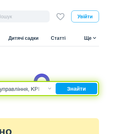
Увійти
Дитячі садки
Статті
Ще
Знайти
ено