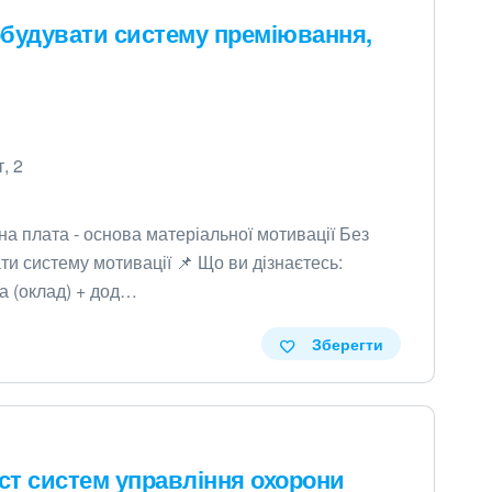
побудувати систему преміювання,
, 2
на плата - основа матеріальної мотивації Без
и систему мотивації 📌 Що ви дізнаєтесь:
на (оклад) + дод…
Зберегти
іст систем управління охорони