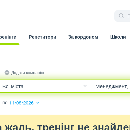
ренінги
Репетитори
За кордоном
Школи
rrent)
Додати компанію
по
 жаль, тренінг не знайд