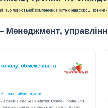
ий або прихований компанією. Проте є інші хороші тренінги, 
 — Менеджмент, управлінн
рсоналу: обмеження та
Наступні місця та дати
ль ефективного керівництва: Основні принципи
а переконання ефективних керівників. Аналіз