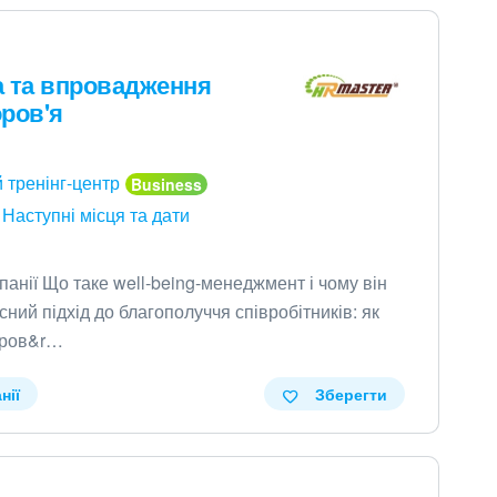
ка та впровадження
ров'я
 тренінг-центр
Наступні місця та дати
анії Що таке well-being-менеджмент і чому він
сний підхід до благополуччя співробітників: як
доров&r…
нії
Зберегти