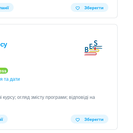
панії
Зберегти
есу
я та дати
і курсу; огляд змісту програми; відповіді на
ії
Зберегти