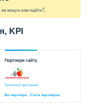
які можуть вам підійти👇
я, KPI
Партнери сайту
Технології зростання
Всі партнери
Стати партнером