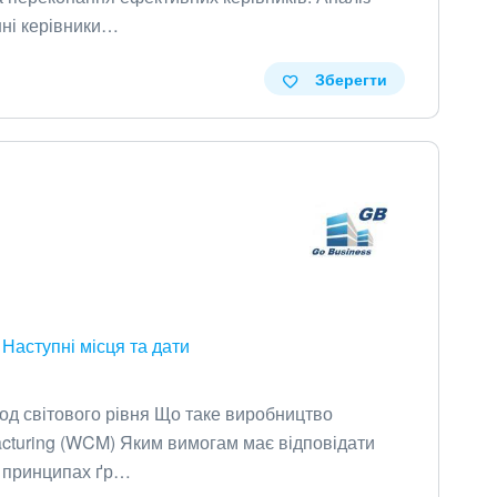
шні керівники…
Зберегти
Наступні місця та дати
вод світового рівня Що таке виробництво
facturing (WCM) Яким вимогам має відповідати
их принципах ґр…