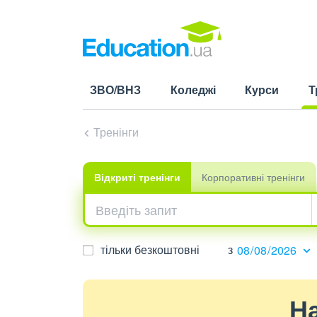
ЗВО/ВНЗ
Коледжі
Курси
Т
(cu
Тренінги
Відкриті
тренінги
Корпоративні
тренінги
тільки безкоштовні
з
На