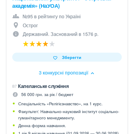
академія» (НаУОА)
№95 в рейтингу по Україні
Острог
Державний. Заснований в 1576 р.
Зберегти
3 конкурсні пропозиції
Капеланське служіння
B7
56 000 грн. за рік / бюджет
Спеціальність «Релігієзнавство», на 1 курс.
Факультет: Навчально-науковий інститут соціально-
гуманітарного менеджменту.
Денна форма навчання.
1 рік 9 місяців навчання (01.09.2026 — 30.06.2028).