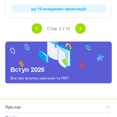
ще 15 конкурсних пропозицій
Стор. 2 з 15
Вступ 2026
Все про вступну кампанію та НМТ
Про нас