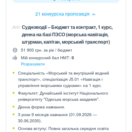
21 конкурсна пропозиція
Судноводії – Бюджет та контракт, 1 курс,
J5.01
денна на базі ПЗСО (морська навігація,
штурман, капітан, морський транспорт)
51 900 грн. за рік / бюджет
Мій конкурсний бал НМТ:
0
Розрахувати
Спеціальність «Морський та внутрішній водний
транспорт», спеціалізація J5.01 «Навігація і
управління морськими суднами» на 1 курс.
Факультет: Дунайський інститут Національного
університету "Одеська морська академія".
Денна форма навчання.
3 роки 9 місяців навчання (01.09.2026 —
30.06.2030).
Основа вступу: Повна загальна середня освіта