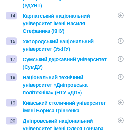
(УДУНТ)
Карпатський національний
14
університет імені Василя
Стефаника (КНУ)
Ужгородський національний
15
університет (УжНУ)
Сумський державний університет
17
(СумДУ)
Національний технічний
18
університет «Дніпровська
політехніка» (НТУ «ДП»)
Київський столичний університет
19
імені Бориса Грінченка
Дніпровський національний
20
університет імені Олеся Гончара