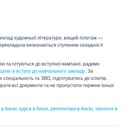
реклад художньої літератури, вищий пілотаж —
ерекладача визначається ступенем складності
ю та готуються до вступної кампанії, радимо
ією зі вступу до навчального закладу
. За
 спеціальність та ЗВО, підготуватись до іспитів,
брати всі документи та не пропустити терміни їхньої
 в Києві
,
курси в Києві
,
репетитори в Києві
,
тренінги в