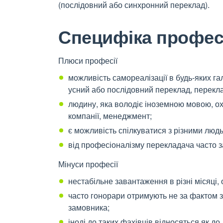
(послідовний або синхронний переклад).
Специфіка профес
Плюси професії
можливість самореалізації в будь-яких г
усний або послідовний переклад, переклад
людину, яка володіє іноземною мовою, охо
компанії, менеджмент;
є можливість спілкуватися з різними людь
від професіоналізму перекладача часто 
Мінуси професії
нестабільне завантаження в різні місяці, 
часто гонорари отримують не за фактом з
замовника;
іноді до таких фахівців відносяться як д