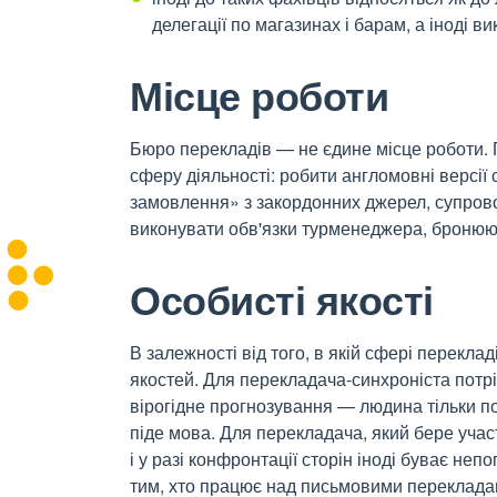
делегації по магазинах і барам, а іноді в
Місце роботи
Бюро перекладів — не єдине місце роботи.
сферу діяльності: робити англомовні версії
замовлення» з закордонних джерел, супровод
виконувати обв'язки турменеджера, бронюючи
Особисті якості
В залежності від того, в якій сфері перекла
якостей. Для перекладача-синхроніста потріб
вірогідне прогнозування — людина тільки п
піде мова. Для перекладача, який бере уча
і у разі конфронтації сторін іноді буває не
тим, хто працює над письмовими перекладам