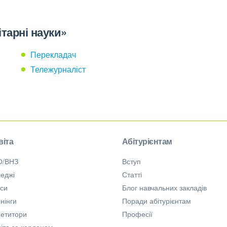
ітарні науки»
Перекладач
Тележурналіст
віта
Абітурієнтам
О/ВНЗ
Вступ
еджі
Статті
рси
Блог навчальних закладів
нінги
Поради абітурієнтам
петитори
Професії