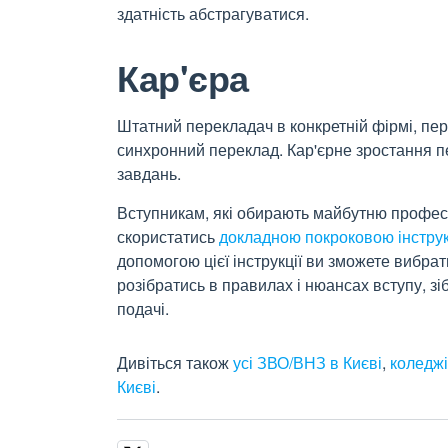
здатність абстрагуватися.
Кар'єра
Штатний перекладач в конкретній фірмі, пе
синхронний переклад. Кар'єрне зростання п
завдань.
Вступникам, які обирають майбутню професі
скористатись
докладною покроковою інструкц
допомогою цієї інструкції ви зможете вибрати
розібратись в правилах і нюансах вступу, зі
подачі.
Дивіться також
усі ЗВО/ВНЗ в Києві
,
коледжі
Києві
.