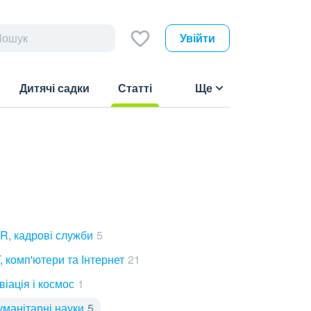
Увійти
Дитячі садки
Статті
Ще
(current)
R, кадрові служби
5
T, комп'ютери та Інтернет
21
віація і космос
1
уманітарні науки
5