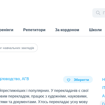
ренінги
Репетитори
За кордоном
Школи
г навчальних закладів
діловодство, АГВ
H
Зберегти
I
престижніших і популярних. У перекладачів є свої
А
мовим перекладом, працює з художніми, науковими,
ттями та документами. Хтось перекладає усну мову
Г