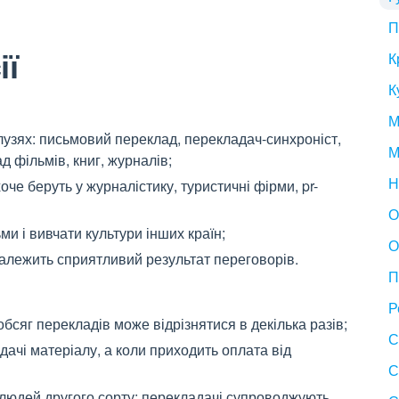
П
ії
К
К
М
алузях: письмовий переклад, перекладач-синхроніст,
М
 фільмів, книг, журналів;
Н
че беруть у журналістику, туристичні фірми, pr-
О
ми і вивчати культури інших країн;
О
залежить сприятливий результат переговорів.
П
Р
обсяг перекладів може відрізнятися в декілька разів;
С
дачі матеріалу, а коли приходить оплата від
С
о людей другого сорту: перекладачі супроводжують