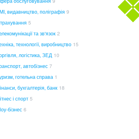
фера обслуговування
9
МІ, видавництво, поліграфія
9
трахування
5
елекомунікації та зв'язок
2
ехніка, технології, виробництво
15
оргівля, логістика, ЗЕД
10
ранспорт, автобізнес
7
уризм, готельна справа
1
інанси, бухгалтерія, банк
18
ітнес і спорт
5
оу-бізнес
6