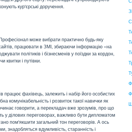
С
иконують кур'єрські доручення.
З
С
Т
 Професіонал може вибрати практично будь-яку
Т
 сайтів, працювати в ЗМІ, збираючи інформацію «на
Т
жувати політиків і бізнесменів у поїздки за кордон,
 квитки і путівки.
Т
Т
Ф
дів працює фахівець, залежить і набір його особистих
Ф
на комунікабельність і розвиток такої навички як
Ш
очинає говорити, а перекладач вже зрозумів, про що
сть у ділових переговорах, важливо бути дипломатом
погано пом'якшити загальний тон переговорів. А ось
и, знадобляться вдумливість, старанність і