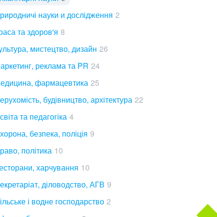
риродничі науки и дослідження
2
раса та здоров'я
8
ультура, мистецтво, дизайн
26
аркетинг, реклама та PR
24
едицина, фармацевтика
25
ерухомість, будівництво, архітектура
22
світа та педагогіка
4
хорона, безпека, поліція
9
раво, політика
10
есторани, харчування
10
екретаріат, діловодство, АГВ
9
ільське і водне господарство
2