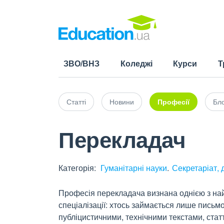
ЗВО/ВНЗ
Коледжі
Курси
Т
Статті
Новини
Професії
Бло
Перекладач
Категорія:
Гуманітарні науки
Секретаріат, 
Професія перекладача визнана однією з най
спеціалізації: хтось займається лише пись
публіцистичними, технічними текстами, ста