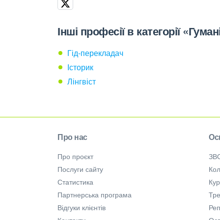
Інші професії в категорії «Гуман
Гід-перекладач
Історик
Лінгвіст
Про нас
Ос
Про проєкт
ЗВ
Послуги сайту
Кол
Статистика
Ку
Партнерська програма
Тре
Відгуки клієнтів
Ре