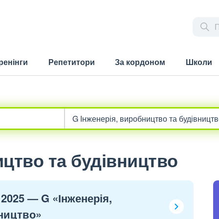
ренінги
Репетитори
За кордоном
Школи
ицтво та будівництво
 2025 — G «Інженерія,
ництво»