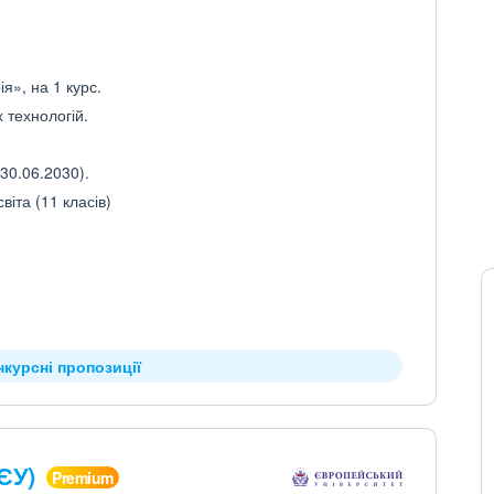
ія», на 1 курс.
 технологій.
30.06.2030).
іта (11 класів)
нкурсні пропозиції
(ЄУ)