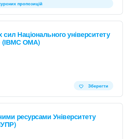
курсних пропозицій
х сил Національного університету
» (ІВМС ОМА)
Зберегти
ними ресурсами Університету
ІУПР)