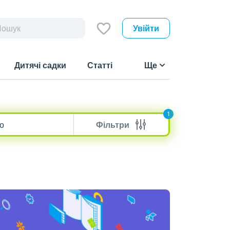
Увійти
Дитячі садки
Статті
Ще
1
Фільтри