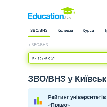
ЗВО/ВНЗ
Коледжі
Курси
Т
(current)
ЗВО/ВНЗ
ЗВО/ВНЗ у Київські
Рейтинг університетів 
«Право»