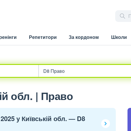
ренінги
Репетитори
За кордоном
Школи
й обл. | Право
2025 у Київській обл. — D8