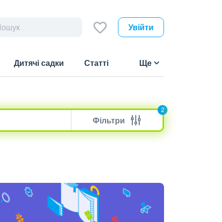
Увійти
Дитячі садки
Статті
Ще
2
Фільтри