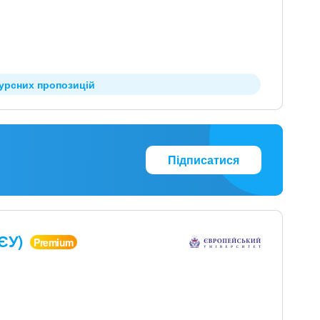
курсних пропозицій
Підписатися
(ЄУ)