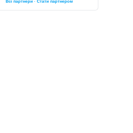
Всі партнери
Стати партнером