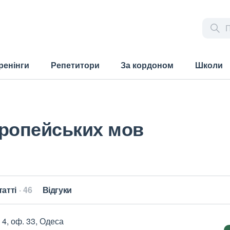
ренінги
Репетитори
За кордоном
Школи
європейських мов
татті
46
Відгуки
 4, оф. 33, Одеса