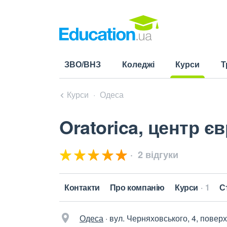
ЗВО/ВНЗ
Коледжі
Курси
Т
(current)
Курси
Одеса
Oratorica, центр 
2 відгуки
Контакти
Про компанію
Курси
1
С
Одеса
·
вул. Черняховського, 4, поверх