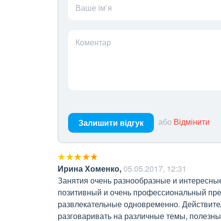
Ваше ім’я
Коментар
або
Відмінити
Залишити відгук
Ирина Хоменко
,
05.05.2017, 12:31
Занятия очень разнообразные и интересные
позитивный и очень профессиональный преп
развлекательные одновременно. Действител
разговаривать на различные темы, полезны