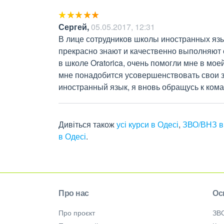
Сергей
,
05.05.2017, 12:31
В лице сотрудников школы иностранных язы
прекрасно знают и качественно выполняют с
в школе Oratorica, очень помогли мне в моей
мне понадобится усовершенствовать свои з
иностранный язык, я вновь обращусь к кома
Дивіться також
усі курси в Одесі
,
ЗВО/ВНЗ в
в Одесі
.
Про нас
Ос
Про проєкт
ЗВ