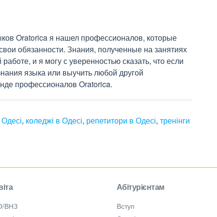
ков Oratorica я нашел профессионалов, которые 
вои обязанности. Знания, полученные на занятиях 
 работе, и я могу с уверенностью сказать, что если 
нания языка или выучить любой другой 
нде профессионалов Oratorica.
 Одесі
,
коледжі в Одесі
,
репетитори в Одесі
,
тренінги
віта
Абітурієнтам
О/ВНЗ
Вступ