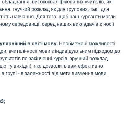
 обладнання, висококваліфікованих учителів, які
ня, гнучкий розклад як для групових, так і для
ртість навчання. Для того, щоб наш курсанти могли
ному середовищі, серед наших викладачів є носії
улярніший в світі мову.
Необмежені можливості
ри, вчителі-носії мови з індивідуальним підходом до
ультатів по закінченні курсів, зручний розклад
ницю і у вихідні), яке дозволить вам ефективно
 в групі - в залежності від мети вивчення мови.
33;