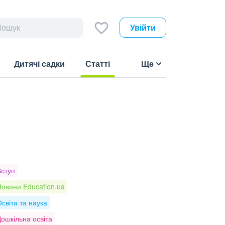
Увійти
Дитячі садки
Статті
Ще
(current)
Вступ
овини Education.ua
світа та наука
ошкільна освіта