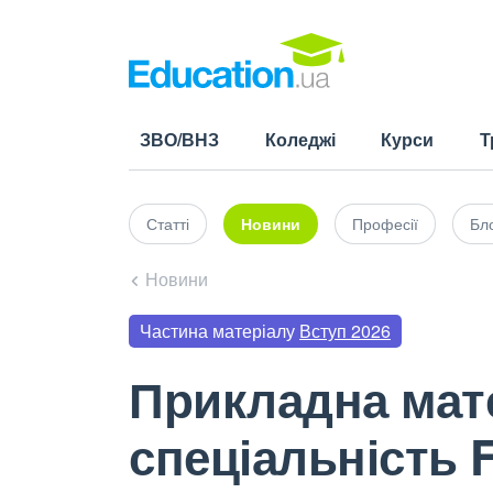
ЗВО/ВНЗ
Коледжі
Курси
Т
Статті
Новини
Професії
Бло
Новини
Частина матеріалу
Вступ 2026
Прикладна мате
спеціальність F