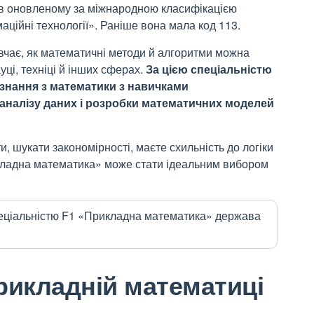
в оновленому за міжнародною класифікацією
аційні технології». Раніше вона мала код 113.
чає, як математичні методи й алгоритми можна
уці, техніці й інших сферах.
За цією спеціальністю
 знання з математики з навичками
аналізу даних і розробки математичних моделей
, шукати закономірності, маєте схильність до логіки
икладна математика» може стати ідеальним вибором
спеціальністю F1 «Прикладна математика» держава
рикладній математиці