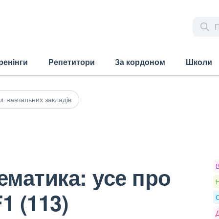
ренінги
Репетитори
За кордоном
Школи
г навчальних закладів
матика: усе про
Н
1 (113)
О
Д