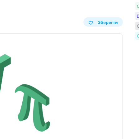
С
В
Зберегти
О
О