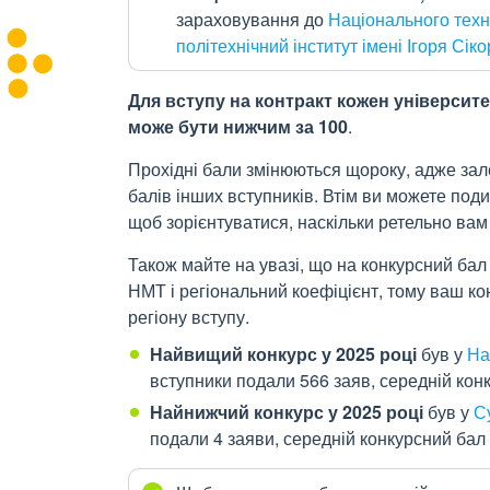
зараховування до
Національного техн
політехнічний інститут імені Ігоря Сіко
Для вступу на контракт кожен університе
може бути нижчим за 100
.
Прохідні бали змінюються щороку, адже залежа
балів інших вступників. Втім ви можете под
щоб зорієнтуватися, наскільки ретельно вам
Також майте на увазі, що на конкурсний бал
НМТ і регіональний коефіцієнт, тому ваш ко
регіону вступу.
Найвищий конкурс у 2025 році
був у
На
вступники подали 566
заяв, середній кон
Найнижчий конкурс у 2025 році
був у
С
подали 4
заяви, середній конкурсний бал 