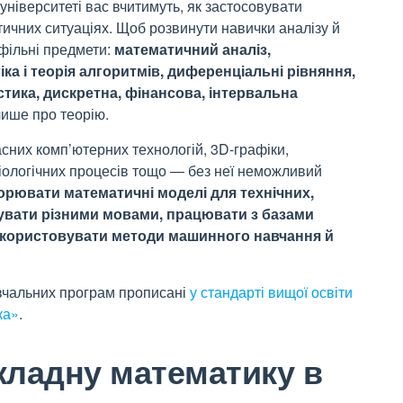
ніверситеті вас вчитимуть, як застосовувати
тичних ситуаціях. Щоб розвинути навички аналізу й
офільні предмети:
математичний аналіз,
ка і теорія алгоритмів, диференціальні рівняння,
тика, дискретна, фінансова, інтервальна
лише про теорію.
сних комп’ютерних технологій, 3D-графіки,
біологічних процесів тощо — без неї неможливий
орювати математичні моделі для технічних,
мувати різними мовами, працювати з базами
икористовувати методи машинного навчання й
авчальних програм прописані
у стандарті вищої освіти
ка»
.
кладну математику в