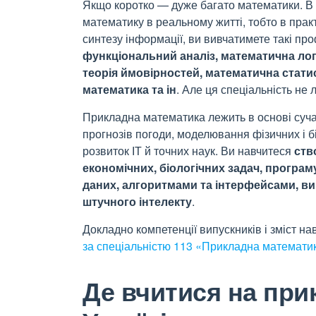
Якщо коротко — дуже багато математики. В у
математику в реальному житті, тобто в прак
синтезу інформації, ви вивчатимете такі пр
функціональний аналіз, математична логі
теорія ймовірностей, математична статис
математика та ін
. Але ця спеціальність не 
Прикладна математика лежить в основі суча
прогнозів погоди, моделювання фізичних і 
розвиток ІТ й точних наук. Ви навчитеся
ств
економічних, біологічних задач, програ
даних, алгоритмами та інтерфейсами, в
штучного інтелекту
.
Докладно компетенції випускників і зміст н
за спеціальністю 113 «Прикладна математи
Де вчитися на при