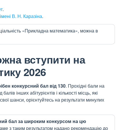
ет
.
мені В. Н. Каразіна
.
еціальність «Прикладна математика», можна в
ожна вступити на
тику 2026
рібен конкурсний бал від 130
. Прохідні бали на
балів інших абітурієнтів і кількості місць, які
свої шанси, орієнтуйтесь на результати минулих
дний бал за широким конкурсом на цю
аме з таким результатом надано рекомендацію до