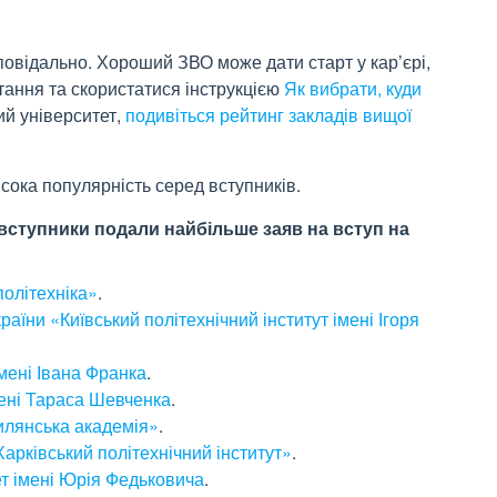
повідально. Хороший ЗВО може дати старт у кар’єрі,
тання та скористатися інструкцією
Як вибрати, куди
ий університет,
подивіться рейтинг закладів вищої
исока популярність серед вступників.
 вступники подали найбільше заяв на вступ на
політехніка»
.
аїни «Київський політехнічний інститут імені Ігоря
мені Івана Франка
.
мені Тараса Шевченка
.
илянська академія»
.
арківський політехнічний інститут»
.
т імені Юрія Федьковича
.