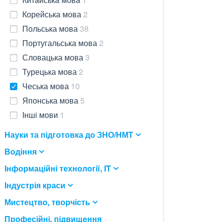
Корейська мова
2
Польська мова
38
Португальська мова
2
Словацька мова
3
Турецька мова
2
Чеська мова
10
Японська мова
5
Інші мови
1
Науки та підготовка до ЗНО/НМТ
Водіння
Інформаційні технології, IT
Індустрія краси
Мистецтво, творчість
Професійні, підвищення