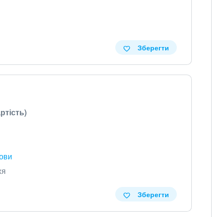
Зберегти
ртість)
мови
жя
Зберегти