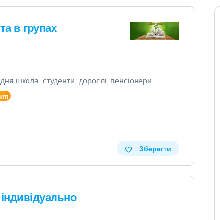
та в групах
ня школа, студенти, дорослі, пенсіонери.
Зберегти
а індивідуально