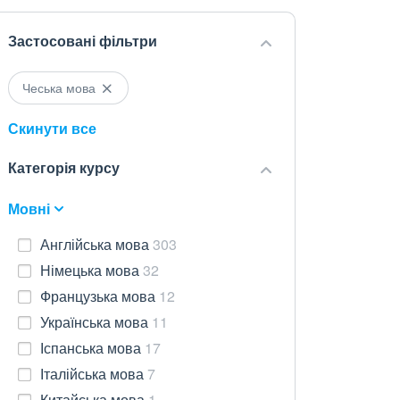
Застосовані фільтри
Чеська мова
Скинути все
Категорія курсу
Мовні
Англійська мова
303
Німецька мова
32
Французька мова
12
Українська мова
11
Іспанська мова
17
Італійська мова
7
Китайська мова
1