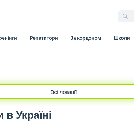
ренінги
Репетитори
За кордоном
Школи
 в Україні