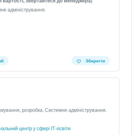
я вартості, звертайтеся до менеджера)
емне адміністрування.
ії
Зберегти
рамування, розробка, Системне адміністрування.
альний центр у сфері ІТ-освіти