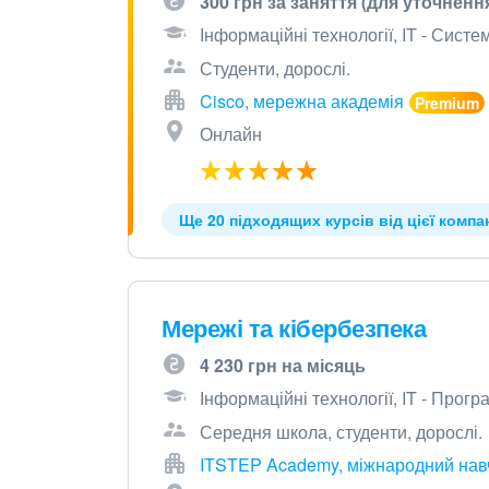
300 грн за заняття (для уточненн
Інформаційні технології, IT - Сист
Студенти, дорослі.
Cisco, мережна академія
Онлайн
Ще 20 підходящих курсів від цієї компан
Мережі та кібербезпека
4 230 грн на місяць
Інформаційні технології, IT - Прог
Середня школа, студенти, дорослі.
ITSTEP Academy, міжнародний навч