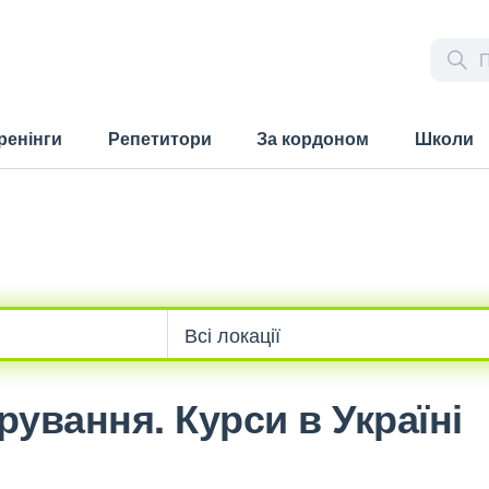
ренінги
Репетитори
За кордоном
Школи
рування. Курси в Україні