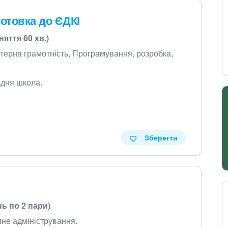
готовка до ЄДКІ
няття 60 хв.)
'ютерна грамотність, Програмування, розробка,
едня школа.
Зберегти
нь по 2 пари)
емне адміністрування.