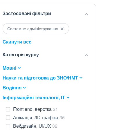
Застосовані фільтри
Системне адміністрування
Скинути все
Категорія курсу
Мовні
Науки та підготовка до ЗНО/НМТ
Водіння
Інформаційні технології, IT
Front end, верстка
21
Анімація, 3D графіка
36
Вебдизайн, UI/UX
32