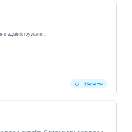
емне адміністрування.
Зберегти
рамування, розробка, Системне адміністрування.